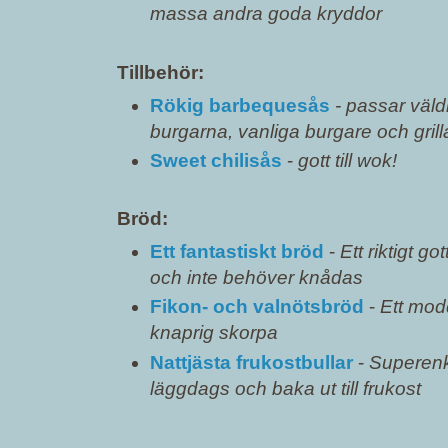
massa andra goda kryddor
Tillbehör:
Rökig barbequesås
- passar väldi
burgarna, vanliga burgare och grilla
Sweet chilisås
-
gott till wok!
Bröd:
Ett fantastiskt bröd
-
Ett riktigt g
och inte behöver knådas
Fikon- och valnötsbröd
-
Ett mod
knaprig skorpa
Nattjästa frukostbullar
-
Superenke
läggdags och baka ut till frukost