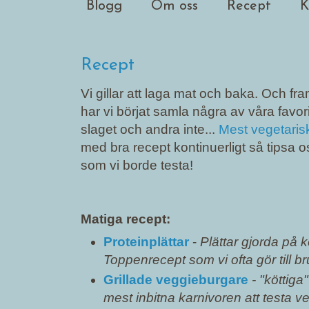
Blogg
Om oss
Recept
K
Recept
Vi gillar att laga mat och baka. Och fram
har vi börjat samla några av våra favorit
slaget och andra inte...
Mest vegetaris
med bra recept kontinuerligt så tipsa 
som vi borde testa!
Matiga recept:
Proteinplättar
-
Plättar gjorda på 
Toppenrecept som vi ofta gör till br
Grillade veggieburgare
- "köttig
mest inbitna karnivoren att testa veg