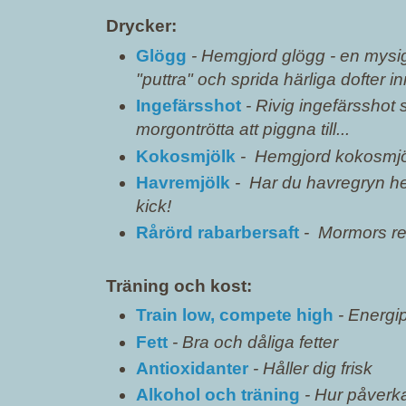
Drycker:
Glögg
- Hemgjord glögg - en mysig
"puttra" och sprida härliga dofter i
Ingefärsshot
- Rivig ingefärsshot
morgontrötta att piggna till...
Kokosmjölk
- Hemgjord kokosmjölk
Havremjölk
- Har du havregryn he
kick!
Rårörd rabarbersaft
- Mormors r
Träning och kost:
Train low, compete high
- Energi
Fett
- Bra och dåliga fetter
Antioxidanter
- Håller dig frisk
Alkohol och träning
- Hur påverka