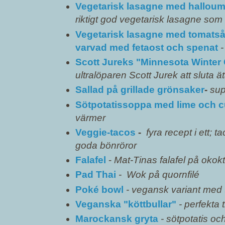
Vegetarisk lasagne med halloum
riktigt god vegetarisk lasagne som
Vegetarisk lasagne med tomatså
varvad med fetaost och spenat
-
Scott Jureks "Minnesota Winter 
ultralöparen Scott Jurek att sluta ät
Sallad på grillade grönsaker
-
sup
Sötpotatissoppa med lime och c
värmer
Veggie-tacos
-
fyra recept i ett; 
goda bönröror
Falafel
-
Mat-Tinas falafel på okokt
Pad Thai
- Wok på quornfilé
Poké bowl
-
vegansk variant med 
Veganska "köttbullar"
-
perfekta t
Marockansk gryta
-
sötpotatis oc