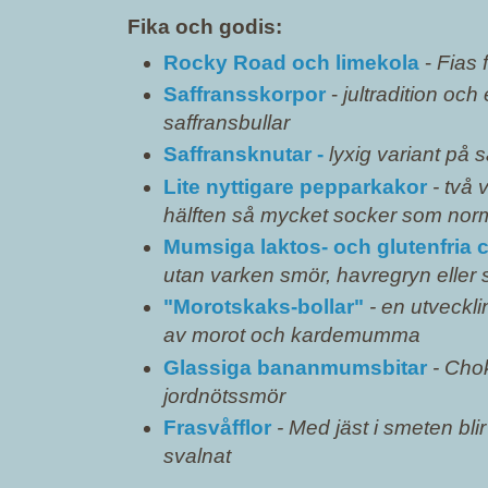
Fika och godis:
Rocky Road och limekola
-
Fias 
Saffransskorpor
-
jultradition och e
saffransbullar
Saffransknutar -
lyxig variant på s
Lite nyttigare pepparkakor
- två
hälften så mycket socker som norm
Mumsiga laktos- och glutenfria 
utan varken smör, havregryn eller s
"Morotskaks-bollar"
- en utveckl
av morot och kardemumma
Glassiga bananmumsbitar
- Cho
jordnötssmör
Frasvåfflor
- Med jäst i smeten bli
svalnat