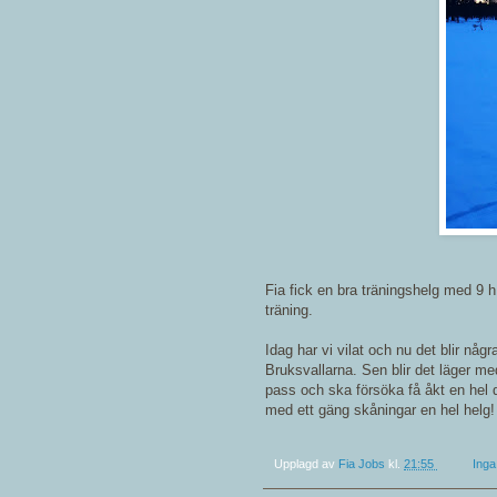
Fia fick en bra träningshelg med 9 
träning.
Idag har vi vilat och nu det blir någr
Bruksvallarna. Sen blir det läger m
pass och ska försöka få åkt en hel 
med ett gäng skåningar en hel helg! 
Upplagd av
Fia Jobs
kl.
21:55
Ing