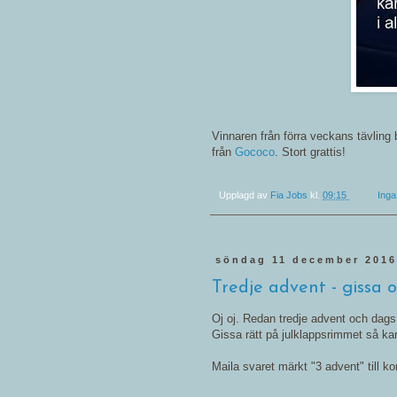
Vinnaren från förra veckans tävling
från
Gococo
. Stort grattis!
Upplagd av
Fia Jobs
kl.
09:15
Ing
söndag 11 december 201
Tredje advent - gissa o
Oj oj. Redan tredje advent och dags 
Gissa rätt på julklappsrimmet så kan
Maila svaret märkt "3 advent" till 