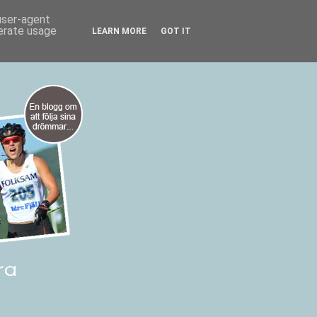
 user-agent
nerate usage
LEARN MORE
GOT IT