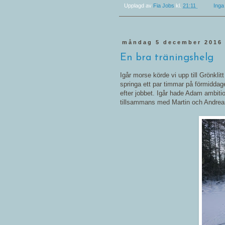
Upplagd av
Fia Jobs
kl.
21:11
Inga
måndag 5 december 2016
En bra träningshelg
Igår morse körde vi upp till Grönkli
springa ett par timmar på förmiddag
efter jobbet. Igår hade Adam ambiti
tillsammans med Martin och Andreas