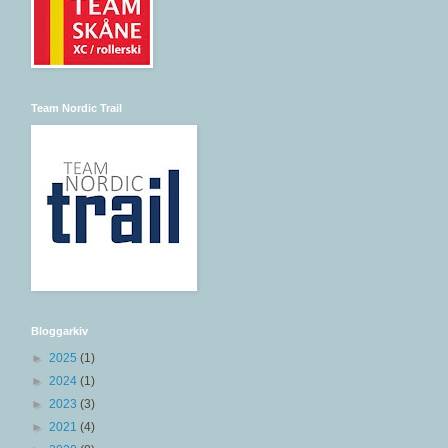
Team Nordic Trail
Bloggarkiv
►
2025
(1)
►
2024
(1)
►
2023
(3)
►
2021
(4)