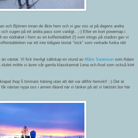
lan och Björnen innan de åkte hem och vi gav oss ut på dagens andra
 och sugen på ett andra pass som vanligt...;-) Efter en kort powernap i
h en nödraket i form av en koffeintablett (!) som intogs på stadion gav vi
koffeintabletten var ett inte tidigare testat "trick" som verkade funka rätt
 än väntat. Vi fick trevligt sällskap en stund av
Måns Sunesson
som Adam
. På slutet mötte vi även vår gamla klasskamrat Lena och Axel som också kört
rapat ihop 5 timmars träning utan att det var alltför hemskt! ;-) Det är
i får nästan nypa oss i armen ibland när vi tänker på att vi faktiskt bor här