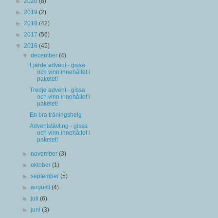
►
2020
(8)
►
2019
(2)
►
2018
(42)
►
2017
(56)
▼
2016
(45)
▼
december
(4)
Fjärde advent - gissa
och vinn innehållet i
paketet!
Tredje advent - gissa
och vinn innehållet i
paketet!
En bra träningshelg
Adventstävling - gissa
och vinn innehållet i
paketet!
►
november
(3)
►
oktober
(1)
►
september
(5)
►
augusti
(4)
►
juli
(6)
►
juni
(3)