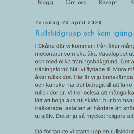
Blogg
Om oss
Recept
K
torsdag 23 april 2020
Rullskidgrupp och kom igång
I Skåne där vi kommer i från åker många
motionärer som ska åka Vasaloppet uta
och med olika träningsbakgrund. Det är
träningsform! När vi flyttade till Mora m
åker rullskidor. Här är vi ju bortskämd
och kanske har det bidragit till att färr
rullskidor är. Vi tror också att många ka
lätt att börja åka rullskidor; hur bro
trafikerade, asfalten är hårdare än snö
ut själv. Det är ju så mycket roligare a
Därför tänkte vi starta upp en rullskidg