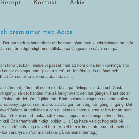
Recept
Kontakt
Arkiv
 och premiärtur med Adios
t. Det har varit oväntat skönt att komma igång med klubbträningen nu i vår
n. Och det är riktigt roligt med sällskap på långpassen såväl som på
 som förra veckan inledde vi passet med att köra olika teknikövningar (för
d annat övningar som "plocka sten", att försöka glida ut långt och
 att åka de olika växlarna utan stavar...)
 Landsjön runt, körde alla som ska tävla på tävlingshjul. Jag och Gustaf
vlingshjul så det kändes inte så farligt ovant den här gången. Fast det är
e läskigt att det går så jäkla fort. Både balansövningarna och intervallerna
 supernyttiga och det märks att alla gör framsteg från gång till gång. Det
er! Balans är verkligen a och o i skaten. Intervallerna är bra för att man
rsöka få tekniken att funka och kunna slappna av i åkningen även i hög
gt kul! Och framförallt riktigt jobbigt....=) Jag hade väldigt hög puls på
ter all utförskörning i växel fem. (Växel fem = benskate utan att använda
rkar vara fyran. (När man stakar på vartannat bentag.)