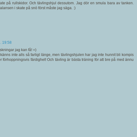
kate på rullskidor. Och tävlingshjul dessutom. Jag dör en smula bara av tanken.
balansen i skate på snö först måste jag säga. :)
l. 19:58
skningar jag kan få! =)
 känns inte alls så farligt länge, men tävlingshjulen har jag inte hunnit bli kompis
r förhoppningsvis färdighet! Och tävling är bästa träning för att bre på med ännu