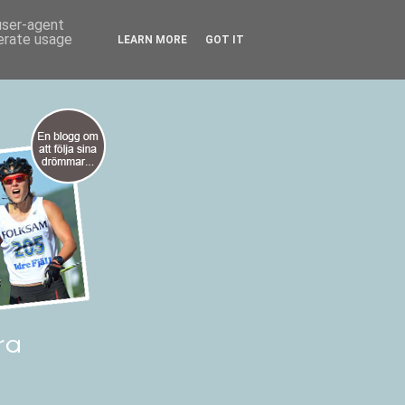
 user-agent
nerate usage
LEARN MORE
GOT IT