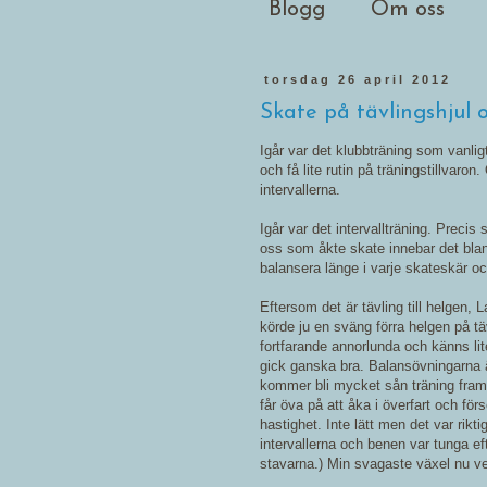
Blogg
Om oss
torsdag 26 april 2012
Skate på tävlingshjul
Igår var det klubbträning som vanlig
och få lite rutin på träningstillvaro
intervallerna.
Igår var det intervallträning. Precis
oss som åkte skate innebar det blan
balansera länge i varje skateskär och
Eftersom det är tävling till helgen,
körde ju en sväng förra helgen på tä
fortfarande annorlunda och känns lit
gick ganska bra. Balansövningarna är
kommer bli mycket sån träning framöv
får öva på att åka i överfart och fö
hastighet. Inte lätt men det var rikti
intervallerna och benen var tunga ef
stavarna.) Min svagaste växel nu ve