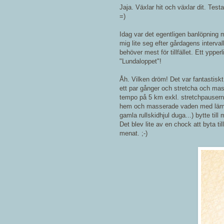
Jaja. Växlar hit och växlar dit. Testa
=)
Idag var det egentligen banlöpning 
mig lite seg efter gårdagens interval
behöver mest för tillfället. Ett ypperl
"Lundaloppet"!
Åh. Vilken dröm! Det var fantastiskt
ett par gånger och stretcha och mass
tempo på 5 km exkl. stretchpauserna 
hem och masserade vaden med lämpligt
gamla rullskidhjul duga...) bytte til
Det blev lite av en chock att byta ti
menat. ;-)