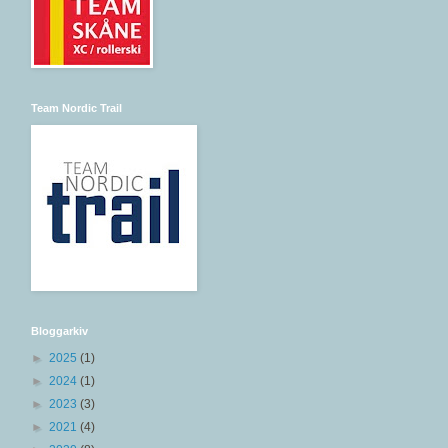
Team Nordic Trail
Bloggarkiv
►
2025
(1)
►
2024
(1)
►
2023
(3)
►
2021
(4)