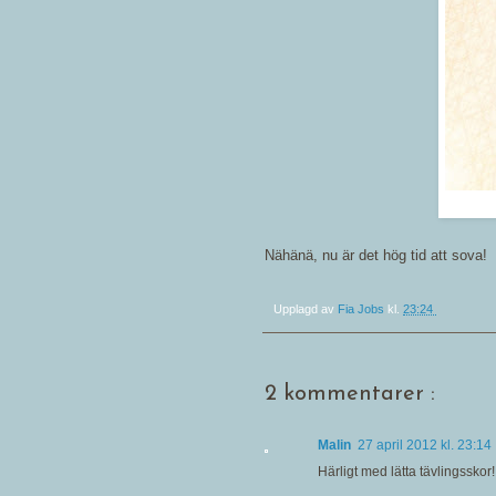
Nähänä, nu är det hög tid att sova!
Upplagd av
Fia Jobs
kl.
23:24
2 kommentarer :
Malin
27 april 2012 kl. 23:14
Härligt med lätta tävlingsskor!