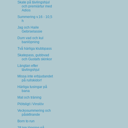
Skate på tävlingshjul
och premiärtur med
Adios
Summering v.16 - 10,5
h
Jag och Haile
Gebrselassie
Dum vad och kul
banlöpning
Två härliga klubbpass
Skatepass, gubbvad
och Gustafs skinkor
Längtan efter
tävlingshjul
Missa inte erbjudandet
på rullskidor!
Härliga tusingar på
bana
Mat och träning
Plötsligt i Vinslöv
Veckosummering och
påskfirande
Born to run
28 km löpning på