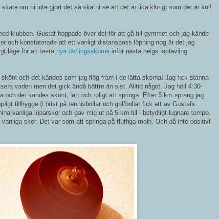
 skate om ni inte gjort det så ska ni se att det är lika klurigt som det är kul!
med klubben. Gustaf hoppade över det för att gå till gymmet och jag kände
ler och konstaterade att ett vanligt distanspass löpning nog är det jag
igt läge för att testa
nya tävlingsskorna
inför nästa helgs löptävling
 skönt och det kändes som jag flög fram i de lätta skorna! Jag fick stanna
era vaden men det gick ändå bättre än sist. Alltid något. Jag höll 4:30-
och det kändes skönt, lätt och roligt att springa. Efter 5 km sprang jag
 tillhygge (i brist på tennisbollar och golfbollar fick ett av Gustafs
l mina vanliga löparskor och gav mig ut på 5 km till i betydligt lugnare tempo.
ll vanliga skor. Det var som att springa på fluffiga moln. Och då inte positivt