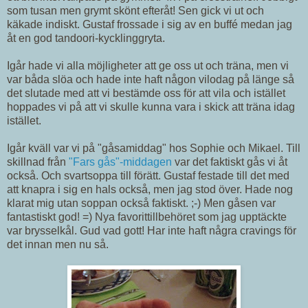
som tusan men grymt skönt efteråt! Sen gick vi ut och
käkade indiskt. Gustaf frossade i sig av en buffé medan jag
åt en god tandoori-kycklinggryta.
Igår hade vi alla möjligheter att ge oss ut och träna, men vi
var båda slöa och hade inte haft någon vilodag på länge så
det slutade med att vi bestämde oss för att vila och istället
hoppades vi på att vi skulle kunna vara i skick att träna idag
istället.
Igår kväll var vi på "gåsamiddag" hos Sophie och Mikael. Till
skillnad från
"Fars gås"-middagen
var det faktiskt gås vi åt
också. Och svartsoppa till förätt. Gustaf festade till det med
att knapra i sig en hals också, men jag stod över. Hade nog
klarat mig utan soppan också faktiskt. ;-) Men gåsen var
fantastiskt god! =) Nya favorittillbehöret som jag upptäckte
var brysselkål. Gud vad gott! Har inte haft några cravings för
det innan men nu så.