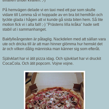
tillfällen under kvällen. ;-)
På hemvägen delade vi en taxi med ett par som skulle
vidare till Lomma så vi hoppade av en bra bit hemifrån och
tyckte glada i hågen att vi kunde gå sista biten hem. Så lite
motion fick vi i alla fall! ;-) "Prästens lilla kråka" hade sett
stabil ut i sammanhanget.
Bakfylleångesten är påtaglig. Nackdelen med att sällan vara
ute och dricka till är att man hinner glömma hur hemskt det
är och vilken dålig människa man känner sig som efteråt.
Självklart har vi ätit pizza idag. Och sjävklart har vi druckit
CocaCola. Och ätit popcorn. Vojne vojne.