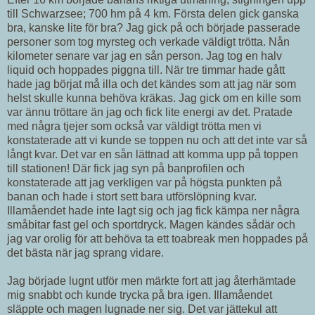
till Schwarzsee; 700 hm på 4 km. Första delen gick ganska
bra, kanske lite för bra? Jag gick på och började passerade
personer som tog myrsteg och verkade väldigt trötta. Nån
kilometer senare var jag en sån person. Jag tog en halv
liquid och hoppades piggna till. När tre timmar hade gått
hade jag börjat må illa och det kändes som att jag när som
helst skulle kunna behöva kräkas. Jag gick om en kille som
var ännu tröttare än jag och fick lite energi av det. Pratade
med några tjejer som också var väldigt trötta men vi
konstaterade att vi kunde se toppen nu och att det inte var så
långt kvar. Det var en sån lättnad att komma upp på toppen
till stationen! Där fick jag syn på banprofilen och
konstaterade att jag verkligen var på högsta punkten på
banan och hade i stort sett bara utförslöpning kvar.
Illamåendet hade inte lagt sig och jag fick kämpa ner några
småbitar fast gel och sportdryck. Magen kändes sådär och
jag var orolig för att behöva ta ett toabreak men hoppades på
det bästa när jag sprang vidare.
Jag började lugnt utför men märkte fort att jag återhämtade
mig snabbt och kunde trycka på bra igen. Illamåendet
släppte och magen lugnade ner sig. Det var jättekul att