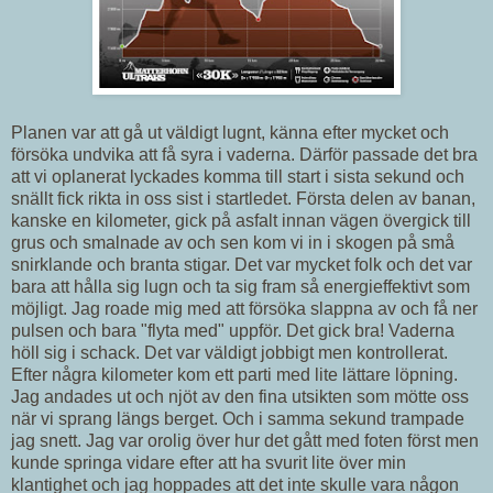
Planen var att gå ut väldigt lugnt, känna efter mycket och
försöka undvika att få syra i vaderna. Därför passade det bra
att vi oplanerat lyckades komma till start i sista sekund och
snällt fick rikta in oss sist i startledet. Första delen av banan,
kanske en kilometer, gick på asfalt innan vägen övergick till
grus och smalnade av och sen kom vi in i skogen på små
snirklande och branta stigar. Det var mycket folk och det var
bara att hålla sig lugn och ta sig fram så energieffektivt som
möjligt. Jag roade mig med att försöka slappna av och få ner
pulsen och bara "flyta med" uppför. Det gick bra! Vaderna
höll sig i schack. Det var väldigt jobbigt men kontrollerat.
Efter några kilometer kom ett parti med lite lättare löpning.
Jag andades ut och njöt av den fina utsikten som mötte oss
när vi sprang längs berget. Och i samma sekund trampade
jag snett. Jag var orolig över hur det gått med foten först men
kunde springa vidare efter att ha svurit lite över min
klantighet och jag hoppades att det inte skulle vara någon