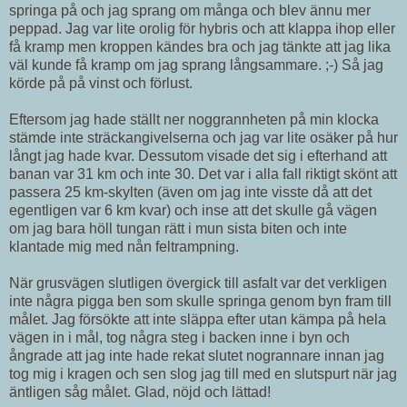
springa på och jag sprang om många och blev ännu mer
peppad. Jag var lite orolig för hybris och att klappa ihop eller
få kramp men kroppen kändes bra och jag tänkte att jag lika
väl kunde få kramp om jag sprang långsammare. ;-) Så jag
körde på på vinst och förlust.
Eftersom jag hade ställt ner noggrannheten på min klocka
stämde inte sträckangivelserna och jag var lite osäker på hur
långt jag hade kvar. Dessutom visade det sig i efterhand att
banan var 31 km och inte 30. Det var i alla fall riktigt skönt att
passera 25 km-skylten (även om jag inte visste då att det
egentligen var 6 km kvar) och inse att det skulle gå vägen
om jag bara höll tungan rätt i mun sista biten och inte
klantade mig med nån feltrampning.
När grusvägen slutligen övergick till asfalt var det verkligen
inte några pigga ben som skulle springa genom byn fram till
målet. Jag försökte att inte släppa efter utan kämpa på hela
vägen in i mål, tog några steg i backen inne i byn och
ångrade att jag inte hade rekat slutet nogrannare innan jag
tog mig i kragen och sen slog jag till med en slutspurt när jag
äntligen såg målet. Glad, nöjd och lättad!