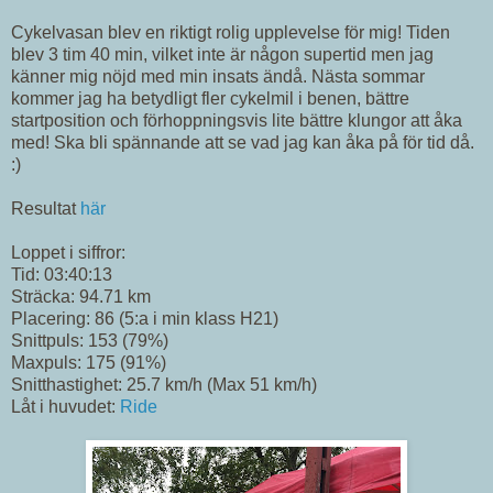
Cykelvasan blev en riktigt rolig upplevelse för mig! Tiden
blev 3 tim 40 min, vilket inte är någon supertid men jag
känner mig nöjd med min insats ändå. Nästa sommar
kommer jag ha betydligt fler cykelmil i benen, bättre
startposition och förhoppningsvis lite bättre klungor att åka
med! Ska bli spännande att se vad jag kan åka på för tid då.
:)
Resultat
här
Loppet i siffror:
Tid: 03:40:13
Sträcka: 94.71 km
Placering: 86 (5:a i min klass H21)
Snittpuls: 153 (79%)
Maxpuls: 175 (91%)
Snitthastighet: 25.7 km/h (Max 51 km/h)
Låt i huvudet:
Ride