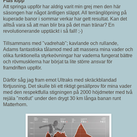
Fias lopp
Att springa uppför har aldrig varit min grej men den här
säsongen har något äntligen släppt. All terränglöpning på
kuperade banor i sommar verkar har gett resultat. Kan det
alltså vara så att man blir bra på det man tränar? En
revolutionerande upptäckt i så fall! ;-)
Tillsammans med "vadrehab"; kavlande och rullande,
Adams fantastiska tålamod med att massera mina vader och
olika funktionella styrkeövningar har vaderna fungerat bättre
och rövmusklerna har börjat ta lite större ansvar för
framdriften uppför.
Därför såg jag fram emot Ultraks med skräckblandad
förtjusning. Det skulle bli ett riktigt gesällprov för mina vader
med den respektfulla stigningen på 2000 höjdmeter med två
rejäla "motlut" under den drygt 30 km långa banan runt
Matterhorn.