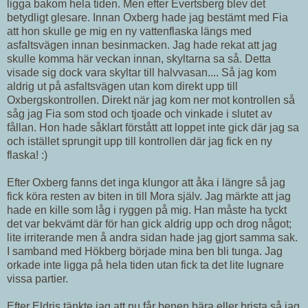
ligga bakom hela tiden. Men efter Evertsberg blev det
betydligt glesare. Innan Oxberg hade jag bestämt med Fia
att hon skulle ge mig en ny vattenflaska längs med
asfaltsvägen innan besinmacken. Jag hade rekat att jag
skulle komma här veckan innan, skyltarna sa så. Detta
visade sig dock vara skyltar till halvvasan.... Så jag kom
aldrig ut på asfaltsvägen utan kom direkt upp till
Oxbergskontrollen. Direkt när jag kom ner mot kontrollen så
såg jag Fia som stod och tjoade och vinkade i slutet av
fållan. Hon hade såklart förstått att loppet inte gick där jag sa
och istället sprungit upp till kontrollen där jag fick en ny
flaska! :)
Efter Oxberg fanns det inga klungor att åka i längre så jag
fick köra resten av biten in till Mora själv. Jag märkte att jag
hade en kille som låg i ryggen på mig. Han måste ha tyckt
det var bekvämt där för han gick aldrig upp och drog något;
lite irriterande men å andra sidan hade jag gjort samma sak.
I samband med Hökberg började mina ben bli tunga. Jag
orkade inte ligga på hela tiden utan fick ta det lite lugnare
vissa partier.
Efter Eldris tänkte jag att nu får benen bära eller brista så jag