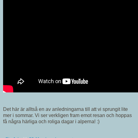
Det här är alltså en av anledningarna till att vi sprungit lite
mer i sommar. Vi ser verkligen fram emot resan och hoppas
få några härliga och roliga dagar i alperna! :)