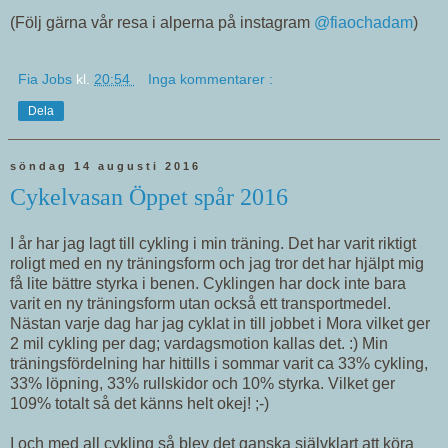
(Följ gärna vår resa i alperna på instagram
@fiaochadam
)
Fia Jobs
kl.
20:54
Inga kommentarer :
Dela
söndag 14 augusti 2016
Cykelvasan Öppet spår 2016
I år har jag lagt till cykling i min träning. Det har varit riktigt
roligt med en ny träningsform och jag tror det har hjälpt mig
få lite bättre styrka i benen. Cyklingen har dock inte bara
varit en ny träningsform utan också ett transportmedel.
Nästan varje dag har jag cyklat in till jobbet i Mora vilket ger
2 mil cykling per dag; vardagsmotion kallas det. :) Min
träningsfördelning har hittills i sommar varit ca 33% cykling,
33% löpning, 33% rullskidor och 10% styrka. Vilket ger
109% totalt så det känns helt okej! ;-)
I och med all cykling så blev det ganska självklart att köra