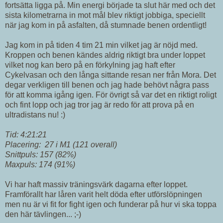
fortsätta ligga på. Min energi började ta slut här med och det
sista kilometrarna in mot mål blev riktigt jobbiga, speciellt
när jag kom in på asfalten, då stumnade benen ordentligt!
Jag kom in på tiden 4 tim 21 min vilket jag är nöjd med.
Kroppen och benen kändes aldrig riktigt bra under loppet
vilket nog kan bero på en förkylning jag haft efter
Cykelvasan och den långa sittande resan ner från Mora. Det
degar verkligen till benen och jag hade behövt några pass
för att komma igång igen. För övrigt så var det en riktigt roligt
och fint lopp och jag tror jag är redo för att prova på en
ultradistans nu! :)
Tid: 4:21:21
Placering: 27 i M1 (121 overall)
Snittpuls: 157 (82%)
Maxpuls: 174 (91%)
Vi har haft massiv träningsvärk dagarna efter loppet.
Framförallt har låren varit helt döda efter utförslöpningen
men nu är vi fit for fight igen och funderar på hur vi ska toppa
den här tävlingen... ;-)