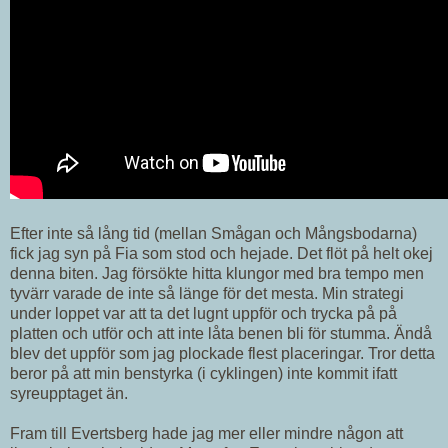
Efter inte så lång tid (mellan Smågan och Mångsbodarna)
fick jag syn på Fia som stod och hejade. Det flöt på helt okej
denna biten. Jag försökte hitta klungor med bra tempo men
tyvärr varade de inte så länge för det mesta. Min strategi
under loppet var att ta det lugnt uppför och trycka på på
platten och utför och att inte låta benen bli för stumma. Ändå
blev det uppför som jag plockade flest placeringar. Tror detta
beror på att min benstyrka (i cyklingen) inte kommit ifatt
syreupptaget än.
Fram till Evertsberg hade jag mer eller mindre någon att