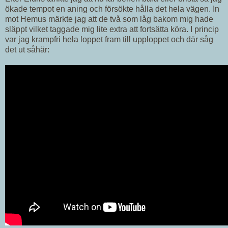
ökade tempot en aning och försökte hålla det hela vägen. In
mot Hemus märkte jag att de två som låg bakom mig hade
släppt vilket taggade mig lite extra att fortsätta köra. I princip
var jag krampfri hela loppet fram till upploppet och där såg
det ut såhär: