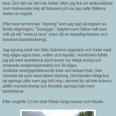
fara. Och det var det inte heller. Men jag fick en tankeställare
som motiverade mig att fokusera på var jag satte fötterna
resten av loppet.
Efter över en timmes "löpning" kom jag upp på toppen av
första stigningen; "Sunegga"; toppen som Oskar haft som
mål på sitt "vertical race" (men då en betydligt kortare och
brantare bansträckning).
Jag sprang med min lätta Salomon ryggsäck och hade med
mig några egna bars, vatten och liquids. I kontrollen fyllde
jag på med sportdryck (som tyvärr var riktigt äcklig och
smakade rengöringsmedel) och åt några
småbitar energigelsliknande bitar och torkad frukt. Sen
väntade ett parti med lättare löpning. Det kändes riktigt bra
att springa utför men jag höll mig i skinnet för att inte bränna
alltför mycket energi och försökte springa hårt men
kontrollerat.
Efter ungefär 12 km stod Oskar längs banan och fotade.