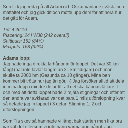
Sen fick jag reda på att Adam och Oskar väntade i väsk- och
mattältet och jag gick dit och mötte upp dem för att höra hur
det gått för Adam.
Tid: 4:46:16
Placering: 24 i W30 (242 overall)
Snittpuls: 152 (84%)
Maxpuls: 168 (92%)
Adams lopp:
Jag hade inga direkta farhågor inför loppet. Det var 30 km
långt (har inte tävlat längre än 21 km tidigare) och man
skulle ta 2000 hm (Gesunda ca 10 gånger). Mina ben
kommer bli trötta hur jag än gör. ;-) Jag försöker alltid att dela
in mina lopp i mindre delar för att det ska kännas lättare. I
och med att detta loppet hade 2 rejäla stigningar och efter att
den andra var avklarad var det bara 1 mils utförslöpning kvar
så delade jag in loppet i 3 delar: Stigning 1, 2 och
utförslöpningen.
Som Fia skev så hamnade vi långt bak starten men lika bra
var väl det eftersom vi inte hann värma upp något. Jag