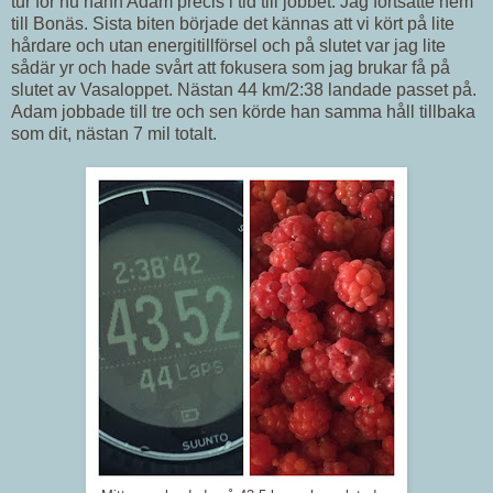
tur för nu hann Adam precis i tid till jobbet. Jag fortsatte hem
till Bonäs. Sista biten började det kännas att vi kört på lite
hårdare och utan energitillförsel och på slutet var jag lite
sådär yr och hade svårt att fokusera som jag brukar få på
slutet av Vasaloppet. Nästan 44 km/2:38 landade passet på.
Adam jobbade till tre och sen körde han samma håll tillbaka
som dit, nästan 7 mil totalt.