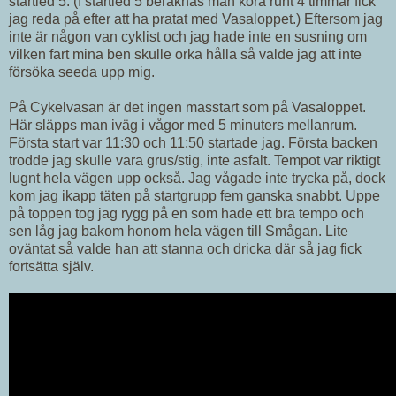
startled 5. (I startled 5 beräknas man köra runt 4 timmar fick
jag reda på efter att ha pratat med Vasaloppet.) Eftersom jag
inte är någon van cyklist och jag hade inte en susning om
vilken fart mina ben skulle orka hålla så valde jag att inte
försöka seeda upp mig.
På Cykelvasan är det ingen masstart som på Vasaloppet.
Här släpps man iväg i vågor med 5 minuters mellanrum.
Första start var 11:30 och 11:50 startade jag. Första backen
trodde jag skulle vara grus/stig, inte asfalt. Tempot var riktigt
lugnt hela vägen upp också. Jag vågade inte trycka på, dock
kom jag ikapp täten på startgrupp fem ganska snabbt. Uppe
på toppen tog jag rygg på en som hade ett bra tempo och
sen låg jag bakom honom hela vägen till Smågan. Lite
oväntat så valde han att stanna och dricka där så jag fick
fortsätta själv.