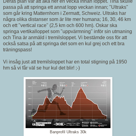
Deras plan var att åka ner en vecka innan loppet. Tina skulle
passa på att springa ett annat lopp veckan innan; "Ultraks"
som går kring Matternhorn i Zermatt, Schweiz. Ultraks har
några olika distanser som är lite mer humana; 16, 30, 46 km
och ett "vertical race" (2,5 km och 600 hm). Oskar ska
springa vertikalloppet som "uppvärmning" inför sin utmaning
och Tina är anmäld i tremilsloppet. Vi bestämde oss för att
också satsa på att springa det som en kul grej och ett bra
träningspass!
Vi insåg just att tremilsloppet har en total stigning på 1950
hm så vi får väl se hur kul det blir! ;-)
Banprofil Ultraks 30k