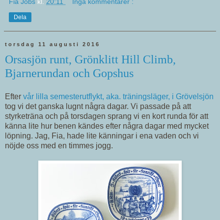
Fia Jobs
kl.
20:11
Inga kommentarer :
Dela
torsdag 11 augusti 2016
Orsasjön runt, Grönklitt Hill Climb,
Bjarnerundan och Gopshus
Efter
vår lilla semesterutflykt, aka. träningsläger, i Grövelsjön
tog vi det ganska lugnt några dagar. Vi passade på att
styrketräna och på torsdagen sprang vi en kort runda för att
känna lite hur benen kändes efter några dagar med mycket
löpning. Jag, Fia, hade lite känningar i ena vaden och vi
nöjde oss med en timmes jogg.