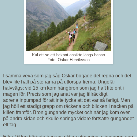
Kul att se ett bekant ansikte längs banan
Foto: Oskar Henriksson
I samma veva som jag såg Oskar började det regna och det
blev lite halt på stenarna på utförspartierna. Ungefär
halvvägs; vid 15 km kom hängbron som jag haft lite ont i
magen för. Precis som jag anat var jag tillräckligt
adrenalinpumpad för att inte tycka att det var så farligt. Men
jag höll ett stadigt grepp om räckena och blicken i nacken på
killen framför. Bron gungande mycket och när jag kom över
på andra sidan och skulle springa vidare fortsatte gungandet
ett tag.
Efter 16 km började banans riktiga utmaning; stigningen upp