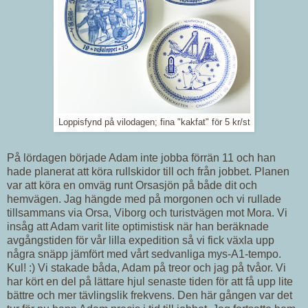
Loppisfynd på vilodagen; fina "kakfat" för 5 kr/st
På lördagen började Adam inte jobba förrän 11 och han
hade planerat att köra rullskidor till och från jobbet. Planen
var att köra en omväg runt Orsasjön på både dit och
hemvägen. Jag hängde med på morgonen och vi rullade
tillsammans via Orsa, Viborg och turistvägen mot Mora. Vi
insåg att Adam varit lite optimistisk när han beräknade
avgångstiden för vår lilla expedition så vi fick växla upp
några snäpp jämfört med vårt sedvanliga mys-A1-tempo.
Kul! :) Vi stakade båda, Adam på treor och jag på tvåor. Vi
har kört en del på lättare hjul senaste tiden för att få upp lite
bättre och mer tävlingslik frekvens. Den här gången var det