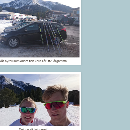
Vår hyrbil som Adam fick köra i år! #25årgammal
Det var riktigt varmt!