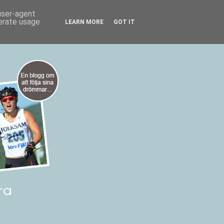
 user-agent
nerate usage
LEARN MORE
GOT IT