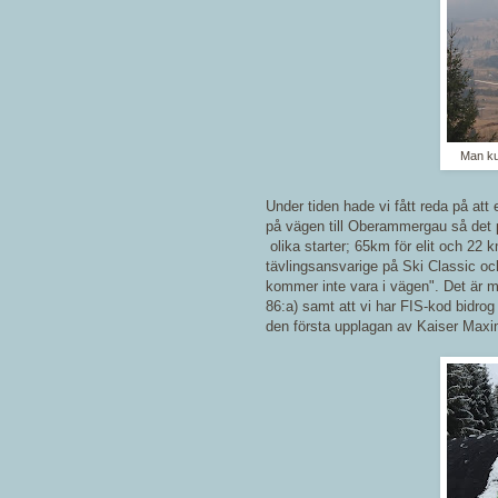
Man kun
Under tiden hade vi fått reda på att 
på vägen till Oberammergau så det p
olika starter; 65km för elit och 22 
tävlingsansvarige på Ski Classic oc
kommer inte vara i vägen". Det är mö
86:a) samt att vi har FIS-kod bidrog l
den första upplagan av Kaiser Maxi