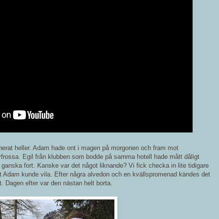
lanerat heller. Adam hade ont i magen på morgonen och fram mot
berfrossa. Egil från klubben som bodde på samma hotell hade mått dåligt
anska fort. Kanske var det något liknande? Vi fick checka in lite tidigare
att Adam kunde vila. Efter några alvedon och en kvällspromenad kändes det
t. Dagen efter var den nästan helt borta.