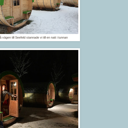
å vägen till Seefeld stannade vi till en natt i tunnan