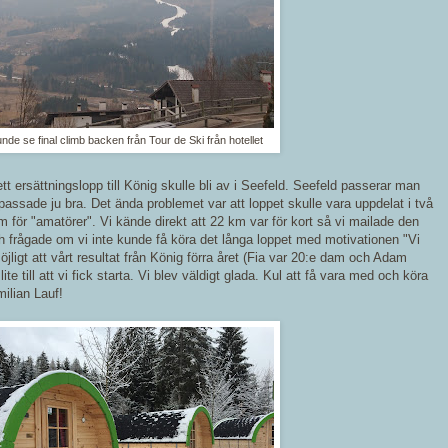
de se final climb backen från Tour de Ski från hotellet
ett ersättningslopp till König skulle bli av i Seefeld. Seefeld passerar man
assade ju bra. Det ända problemet var att loppet skulle vara uppdelat i två
km för "amatörer". Vi kände direkt att 22 km var för kort så vi mailade den
h frågade om vi inte kunde få köra det långa loppet med motivationen "Vi
jligt att vårt resultat från König förra året (Fia var 20:e dam och Adam
ite till att vi fick starta. Vi blev väldigt glada. Kul att få vara med och köra
milian Lauf!