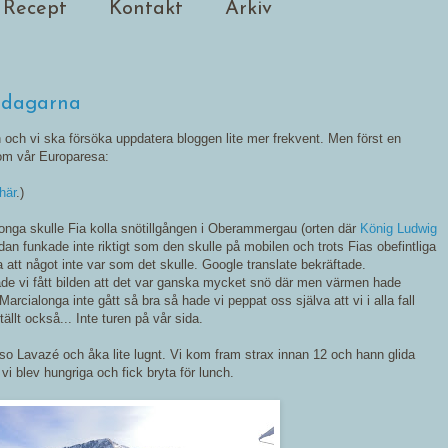
Recept
Kontakt
Arkiv
ndagarna
och vi ska försöka uppdatera bloggen lite mer frekvent. Men först en
n om vår Europaresa:
här
.)
onga skulle Fia kolla snötillgången i Oberammergau (orten där
König Ludwig
an funkade inte riktigt som den skulle på mobilen och trots Fias obefintliga
att något inte var som det skulle. Google translate bekräftade.
e hade vi fått bilden att det var ganska mycket snö där men värmen hade
Marcialonga inte gått så bra så hade vi peppat oss själva att vi i alla fall
llt också... Inte turen på vår sida.
sso Lavazé och åka lite lugnt. Vi kom fram strax innan 12 och hann glida
vi blev hungriga och fick bryta för lunch.