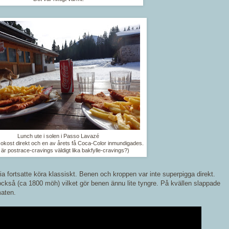
Lunch ute i solen i Passo Lavazé
sokost direkt och en av årets få Coca-Color inmundigades.
 är postrace-cravings väldigt lika bakfylle-cravings?)
a fortsatte köra klassiskt. Benen och kroppen var inte superpigga direkt.
också (ca 1800 möh) vilket gör benen ännu lite tyngre.
På kvällen slappade
maten.