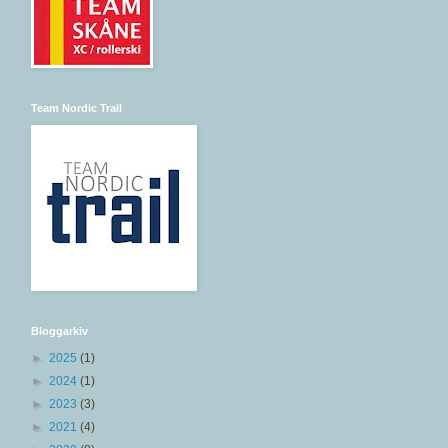
Team Nordic Trail
Bloggarkiv
►
2025
(1)
►
2024
(1)
►
2023
(3)
►
2021
(4)