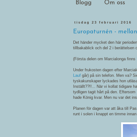
Blogg
Om oss
tisdag 23 februari 2016
Europaturnén - mella
Det händer mycket den här perioden 
tillbakablick och del 2 i berättelse
(Första delen om Marcialonga finns
Under frukosten dagen efter Marcial
Lauf
går) på sin telefon. Men va? Sid
tyskakunskaper lyckades hon utläsa 
Inställt??!!... När vi kollat tidigar
tydligen tagit hårt på den. Eftersom 
hade König kvar. Men nu var det instä
Planen för dagen var att åka till Pa
runt i solen i knappt en timme innan 