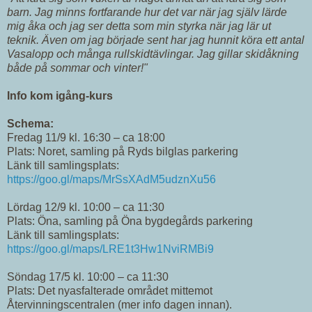
barn. Jag minns fortfarande hur det var när jag själv lärde
mig åka och jag ser detta som min styrka när jag lär ut
teknik. Även om jag började sent har jag hunnit köra ett antal
Vasalopp och många rullskidtävlingar. Jag gillar skidåkning
både på sommar och vinter!"
Info kom igång-kurs
Schema:
Fredag 11/9 kl. 16:30 – ca 18:00
Plats: Noret, samling på Ryds bilglas parkering
Länk till samlingsplats:
https://goo.gl/maps/MrSsXAdM5udznXu56
Lördag 12/9 kl. 10:00 – ca 11:30
Plats: Öna, samling på Öna bygdegårds parkering
Länk till samlingsplats:
https://goo.gl/maps/LRE1t3Hw1NviRMBi9
Söndag 17/5 kl. 10:00 – ca 11:30
Plats: Det nyasfalterade området mittemot
Återvinningscentralen (mer info dagen innan).