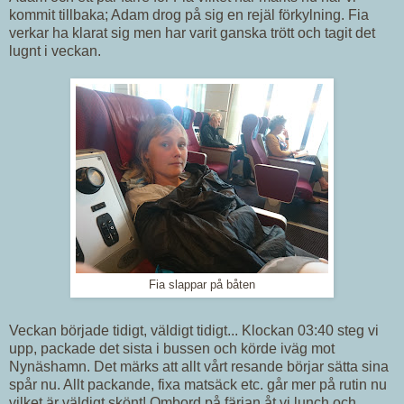
kommit tillbaka; Adam drog på sig en rejäl förkylning. Fia
verkar ha klarat sig men har varit ganska trött och tagit det
lugnt i veckan.
Fia slappar på båten
Veckan började tidigt, väldigt tidigt... Klockan 03:40 steg vi
upp, packade det sista i bussen och körde iväg mot
Nynäshamn. Det märks att allt vårt resande börjar sätta sina
spår nu. Allt packande, fixa matsäck etc. går mer på rutin nu
vilket är väldigt skönt! Ombord på färjan åt vi lunch och