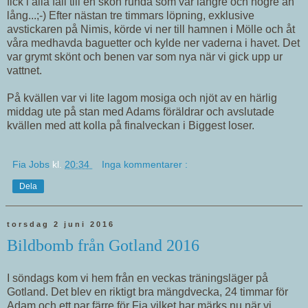
fick i alla fall till en skön runda som var längre och högre än
lång...;-) Efter nästan tre timmars löpning, exklusive
avstickaren på Nimis, körde vi ner till hamnen i Mölle och åt
våra medhavda baguetter och kylde ner vaderna i havet. Det
var grymt skönt och benen var som nya när vi gick upp ur
vattnet.
På kvällen var vi lite lagom mosiga och njöt av en härlig
middag ute på stan med Adams föräldrar och avslutade
kvällen med att kolla på finalveckan i Biggest loser.
Fia Jobs
kl.
20:34
Inga kommentarer :
Dela
torsdag 2 juni 2016
Bildbomb från Gotland 2016
I söndags kom vi hem från en veckas träningsläger på
Gotland. Det blev en riktigt bra mängdvecka, 24 timmar för
Adam och ett par färre för Fia vilket har märks nu när vi