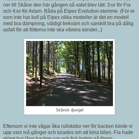
ner till Skåne den här gången så valet blev lätt: 3:or för Fia
och 4:or för Adam. Båda på Elpex Evolution-stomme. (För er
som inte har koll på Elpex olika modeller är det en modell
med bra dämpning, väldigt bekväm och särskilt bra på dålig
asfalt för att fötterna inte ska vibrera sönder...)
Skånsk djungel
Eftersom vi inte vågar åka rullskidor ner för backen körde vi
upp vars två gånger och turades om att köra bilen. Fia hade
glömt hur lång backen var och fick hybris på första