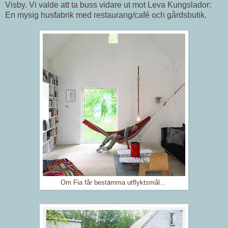
Visby. Vi valde att ta buss vidare ut mot Leva Kungslador:
En mysig husfabrik med restaurang/café och gårdsbutik.
Om Fia får bestämma utflyktsmål...