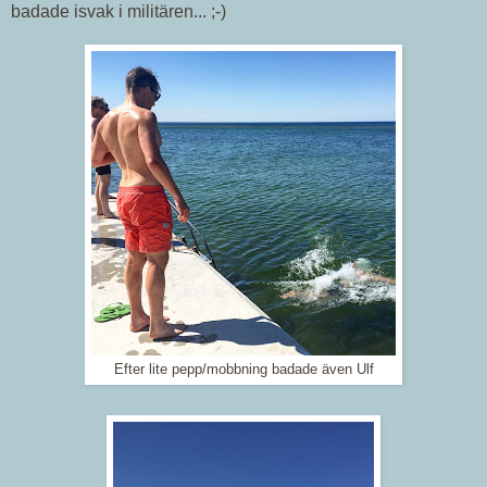
badade isvak i militären... ;-)
Efter lite pepp/mobbning badade även Ulf