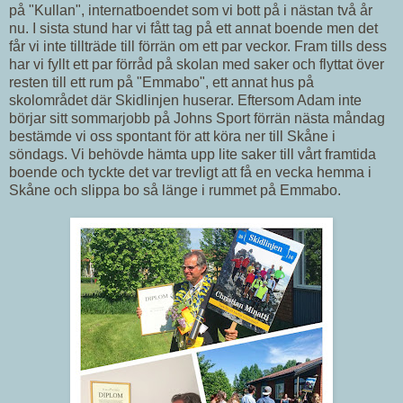
på "Kullan", internatboendet som vi bott på i nästan två år
nu. I sista stund har vi fått tag på ett annat boende men det
får vi inte tillträde till förrän om ett par veckor. Fram tills dess
har vi fyllt ett par förråd på skolan med saker och flyttat över
resten till ett rum på "Emmabo", ett annat hus på
skolområdet där Skidlinjen huserar. Eftersom Adam inte
börjar sitt sommarjobb på Johns Sport förrän nästa måndag
bestämde vi oss spontant för att köra ner till Skåne i
söndags. Vi behövde hämta upp lite saker till vårt framtida
boende och tyckte det var trevligt att få en vecka hemma i
Skåne och slippa bo så länge i rummet på Emmabo.