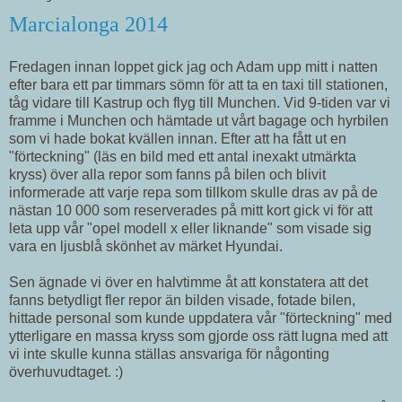
Marcialonga 2014
Fredagen innan loppet gick jag och Adam upp mitt i natten
efter bara ett par timmars sömn för att ta en taxi till stationen,
tåg vidare till Kastrup och flyg till Munchen. Vid 9-tiden var vi
framme i Munchen och hämtade ut vårt bagage och hyrbilen
som vi hade bokat kvällen innan. Efter att ha fått ut en
"förteckning" (läs en bild med ett antal inexakt utmärkta
kryss) över alla repor som fanns på bilen och blivit
informerade att varje repa som tillkom skulle dras av på de
nästan 10 000 som reserverades på mitt kort gick vi för att
leta upp vår "opel modell x eller liknande" som visade sig
vara en ljusblå skönhet av märket Hyundai.
Sen ägnade vi över en halvtimme åt att konstatera att det
fanns betydligt fler repor än bilden visade, fotade bilen,
hittade personal som kunde uppdatera vår "förteckning" med
ytterligare en massa kryss som gjorde oss rätt lugna med att
vi inte skulle kunna ställas ansvariga för någonting
överhuvudtaget. :)