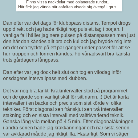
Finns vissa nackdelar med oplanerade rundor....
Här fick jag vända när asfalten visade sig övergå i grus...
Dan efter var det dags för klubbpass distans. Tempot drogs
upp direkt och jag hade riktigt hög puls ett tag i början. I
vanliga fall håller jag nere pulsen på distanspassen men just
den här dan kändes allt bra och kul och jag brydde mig inte
om det och tryckte på ett par gånger under passet för att se
hur kroppen och formen kändes. Förvånadsvärt bra känsla
trots gårdagens långpass.
Dan efter var jag dock helt slut och tog en vilodag inför
onsdagens intervallpass med klubben.
Det var nog bra tänkt. Kräkintervaller stod på programmet
och de gjorde som vanligt skäl för sitt namn. :) Det är korta
intervaller i en backe och precis som sist körde vi olika
tekniker. Först diagonal sen frånskjut sen två intervaller
stakning och en sista intervall med valfri/varierad teknik.
Ganska lång vila mellan på 4-5 min. Efter diagonalåkningen
i andra serien hade jag kräkkänningar och när sista serien
var avklarad mådde jag riktigt illa. Haaarligt! Som vi säger