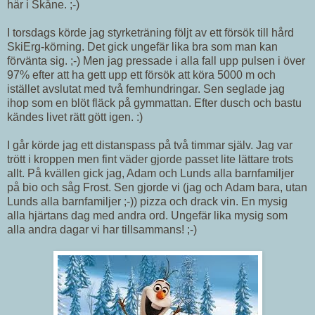
här i Skåne. ;-)
I torsdags körde jag styrketräning följt av ett försök till hård
SkiErg-körning. Det gick ungefär lika bra som man kan
förvänta sig. ;-) Men jag pressade i alla fall upp pulsen i över
97% efter att ha gett upp ett försök att köra 5000 m och
istället avslutat med två femhundringar. Sen seglade jag
ihop som en blöt fläck på gymmattan. Efter dusch och bastu
kändes livet rätt gött igen. :)
I går körde jag ett distanspass på två timmar själv. Jag var
trött i kroppen men fint väder gjorde passet lite lättare trots
allt. På kvällen gick jag, Adam och Lunds alla barnfamiljer
på bio och såg Frost. Sen gjorde vi (jag och Adam bara, utan
Lunds alla barnfamiljer ;-)) pizza och drack vin. En mysig
alla hjärtans dag med andra ord. Ungefär lika mysig som
alla andra dagar vi har tillsammans! ;-)