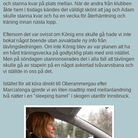
och stanna kvar på plats mellan. När de andra från klubben
åkte hem i tisdags kändes det väldigt skönt att jag och Adam
skulle stanna kvar och ha en vecka för återhämtning och
träning innan nästa lopp.
Eftersom det var ovisst om König ens skulle gå hade vi inte
bokat något boende utan avvaktade ny info från
tävlingsledningen. Om inte König blev av var planen att ha
en hård träningsvecka på godtycklig plats med snö istället.
Men på söndagen utannonserades det i alla fall att tävlingen
skulle gå av stapeln på en något avkortad tvåvarvsbana och
vi ställde in oss på det.
Istället för att köra direkt till Oberammergau efter
Marcialonga gjorde vi en liten roadtrip med mellanlandning
två nätter i en "sleeping barrel" i skogen utanför Innsbruck.