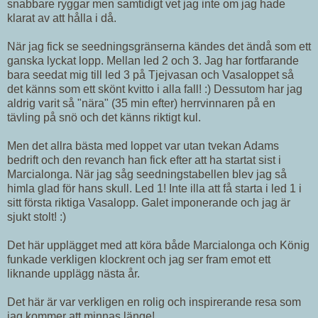
snabbare ryggar men samtidigt vet jag inte om jag hade
klarat av att hålla i då.
När jag fick se seedningsgränserna kändes det ändå som ett
ganska lyckat lopp. Mellan led 2 och 3. Jag har fortfarande
bara seedat mig till led 3 på Tjejvasan och Vasaloppet så
det känns som ett skönt kvitto i alla fall! :) Dessutom har jag
aldrig varit så "nära" (35 min efter) herrvinnaren på en
tävling på snö och det känns riktigt kul.
Men det allra bästa med loppet var utan tvekan Adams
bedrift och den revanch han fick efter att ha startat sist i
Marcialonga. När jag såg seedningstabellen blev jag så
himla glad för hans skull. Led 1! Inte illa att få starta i led 1 i
sitt första riktiga Vasalopp. Galet imponerande och jag är
sjukt stolt! :)
Det här upplägget med att köra både Marcialonga och König
funkade verkligen klockrent och jag ser fram emot ett
liknande upplägg nästa år.
Det här är var verkligen en rolig och inspirerande resa som
jag kommer att minnas länge!