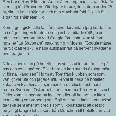
Sen bar det av. Eftersom Adam är en ung man i sina bästa år
stod jag för körningen. Ytterligare förare, dessutom under 25
år, skulle kosta skjortan och min Autobahnfobi fick stå åt
sidan för snålheten...;-)
Körningen gick i alla fall långt över förväntan (jag körde inte
in i någon, ingen körde in i mig och vi hittade rätt! ;-)) och
nån timme senare än vad Google förutspått kom vi fram till
hotellet "La Sayonara" strax norr om Moena. (Google måste
ha tyckt att vi skulle hålla autobahnfart på serpentinvägarna
över bergen...)
När vi checkat in på hotellet gav vi oss ut för att röra lite på
oss och testa spåren. Efter bara en kort stunds åkning mötte
vi första "kändisen" i form av Tom från klubben som som
vanligt var ute och jagade mil. ;-) Väl tillbaka på hotellet
käkade vi kvällsmat tillsammans med Gustaf och hans
pappa Sven och Oskar och hans mamma Tina. Marcus och
Peter kom lite senare på kvällen efter att ha tagit en liten
extrasväng om Venedig och Egil och hans familj kom också
ganska sent efter att precis som vi konstaterat att det tog
betydligt längre tid att köra från Munchen till hotellet än vad
karttjänsterna tyckte.