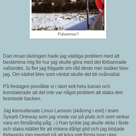
Pulvermos?
Dan innan tävlingen hade jag väldiga problem med att
bestämma mig för hur jag skulle göra med det förbannade
vallandet. Ju fler jag frågade om råd desto mer osäker blev
jag. Om vädret blev som väntat skulle det bli svårvallat.
På fredagen provåkte vi i stort sett hela banan och
konstaterade att det inte var något problem att staka den
brantaste backen.
Jag konsulterade Linus Larsson (skåning i exil) i team
Sysarb Oneway som jag visste var på plats och som verkar
vara en förståndig påg. ;-) Han tyckte jag skulle skita i fäste
och staka istället för att riskera dåligt glid och jag började
förbereda mig mentalt på att köra mitt första lopp utan