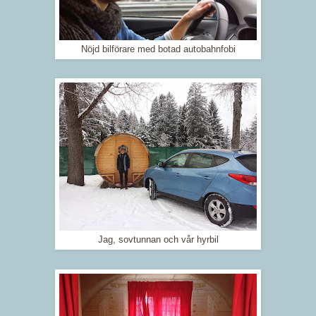
Nöjd bilförare med botad autobahnfobi
Jag, sovtunnan och vår hyrbil