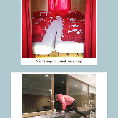
Vår "sleeping barrel" invändigt