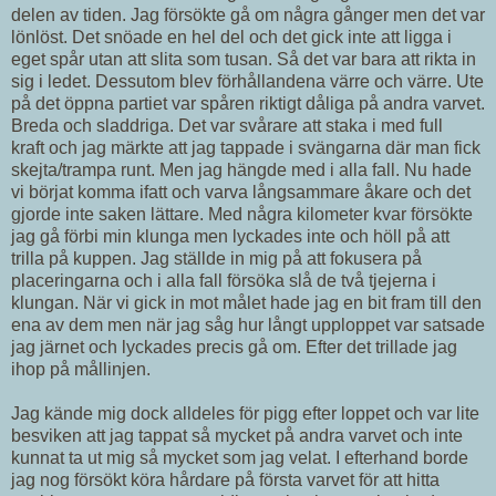
delen av tiden. Jag försökte gå om några gånger men det var
lönlöst. Det snöade en hel del och det gick inte att ligga i
eget spår utan att slita som tusan. Så det var bara att rikta in
sig i ledet. Dessutom blev förhållandena värre och värre. Ute
på det öppna partiet var spåren riktigt dåliga på andra varvet.
Breda och sladdriga. Det var svårare att staka i med full
kraft och jag märkte att jag tappade i svängarna där man fick
skejta/trampa runt. Men jag hängde med i alla fall. Nu hade
vi börjat komma ifatt och varva långsammare åkare och det
gjorde inte saken lättare. Med några kilometer kvar försökte
jag gå förbi min klunga men lyckades inte och höll på att
trilla på kuppen. Jag ställde in mig på att fokusera på
placeringarna och i alla fall försöka slå de två tjejerna i
klungan. När vi gick in mot målet hade jag en bit fram till den
ena av dem men när jag såg hur långt upploppet var satsade
jag järnet och lyckades precis gå om. Efter det trillade jag
ihop på mållinjen.
Jag kände mig dock alldeles för pigg efter loppet och var lite
besviken att jag tappat så mycket på andra varvet och inte
kunnat ta ut mig så mycket som jag velat. I efterhand borde
jag nog försökt köra hårdare på första varvet för att hitta