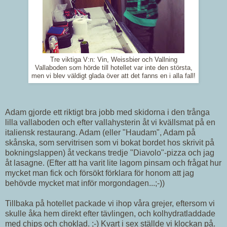
Tre viktiga V:n: Vin, Weissbier och Vallning
Vallaboden som hörde till hotellet var inte den största,
men vi blev väldigt glada över att det fanns en i alla fall!
Adam gjorde ett riktigt bra jobb med skidorna i den trånga
lilla vallaboden och efter vallahysterin åt vi kvällsmat på en
italiensk restaurang. Adam (eller "Haudam", Adam på
skånska, som servitrisen som vi bokat bordet hos skrivit på
bokningslappen) åt veckans tredje "Diavolo"-pizza och jag
åt lasagne. (Efter att ha varit lite lagom pinsam och frågat hur
mycket man fick och försökt förklara för honom att jag
behövde mycket mat inför morgondagen...;-))
Tillbaka på hotellet packade vi ihop våra grejer, eftersom vi
skulle åka hem direkt efter tävlingen, och kolhydratladdade
med chips och choklad. ;-) Kvart i sex ställde vi klockan på.