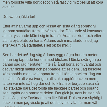
men försökte vifta bort det och stå fast vid mitt beslut att köra
ovallat.
Det var en jäkla tur!
Efter att ha värmt upp och kissat en sista gång sprang vi
igenom startfältet fram till våra skidor. Då kunde vi konstatera
att en ryss hade klämt sig in framför Adams skidor och efter
att ha bytt plats på hans, Adams och mina skidor stod jag
efter Adam på startfältet. Helt ok för mig. :)
Sen bar det av! Jag såg Adams rygg några hundra meter
innan jag tappade honom med blicken. I första svängen på
banan såg jag herrtäten. Inte så långt borta som väntat och
det var riktigt häftigt och peppande att se dem. Jag försökte
köra snabbt men avslappnat fram till första backen. Jag var
inställd på att vara tvungen att staka uppför backen men
farten var inte så hög där och folk framför började saxa så
jag stakade bara det första lite flackare partiet och sprang
sen uppför den brantare delen. Det gick ju, trots bristen på
fäste! Jag blev förvånad men lite lättad. Pulsen var skyhög i
backen men jag visste ju att det blev lite vila när man väl