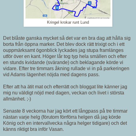
Kringel krokar runt Lund
Det blåste ganska mycket så det var en bra dag att hålla sig
borta från öppna marker. Det blev dock rätt trixigt och i ett
ouppmärksamt ögonblick lyckades jag stupa framlänges
utför över en kant. Höger lår tog typ hela smällen och efter
en stunds kvidande (svärande) och beklagande körde vi
vidare. Efter tre timmars åkning rullade vi in på parkeringen
vid Adams lägenhet nöjda med dagens pass.
Efter att ha ätit mat och efterrätt och bloggat lite känner jag
mig nu väldigt nöjd med dagen, veckan och livet i största
allmänhet. ;-)
Senaste 8 veckorna har jag kört ett långpass på tre timmar
nästan varje helg (förutom förrförra helgen då jag körde
König och en intervallvecka några helger tidigare) och det
känns riktigt bra inför Vasan.