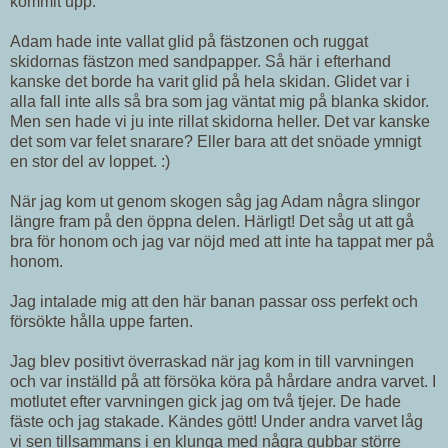
kommit upp.
Adam hade inte vallat glid på fästzonen och ruggat
skidornas fästzon med sandpapper. Så här i efterhand
kanske det borde ha varit glid på hela skidan. Glidet var i
alla fall inte alls så bra som jag väntat mig på blanka skidor.
Men sen hade vi ju inte rillat skidorna heller. Det var kanske
det som var felet snarare? Eller bara att det snöade ymnigt
en stor del av loppet. :)
När jag kom ut genom skogen såg jag Adam några slingor
längre fram på den öppna delen. Härligt! Det såg ut att gå
bra för honom och jag var nöjd med att inte ha tappat mer på
honom.
Jag intalade mig att den här banan passar oss perfekt och
försökte hålla uppe farten.
Jag blev positivt överraskad när jag kom in till varvningen
och var inställd på att försöka köra på hårdare andra varvet. I
motlutet efter varvningen gick jag om två tjejer. De hade
fäste och jag stakade. Kändes gött! Under andra varvet låg
vi sen tillsammans i en klunga med några gubbar större