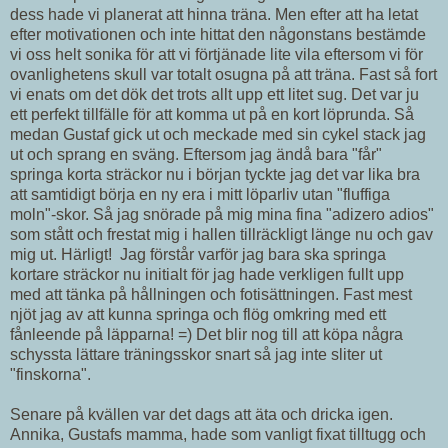
dess hade vi planerat att hinna träna. Men efter att ha letat
efter motivationen och inte hittat den någonstans bestämde
vi oss helt sonika för att vi förtjänade lite vila eftersom vi för
ovanlighetens skull var totalt osugna på att träna. Fast så fort
vi enats om det dök det trots allt upp ett litet sug. Det var ju
ett perfekt tillfälle för att komma ut på en kort löprunda. Så
medan Gustaf gick ut och meckade med sin cykel stack jag
ut och sprang en sväng. Eftersom jag ändå bara "får"
springa korta sträckor nu i början tyckte jag det var lika bra
att samtidigt börja en ny era i mitt löparliv utan "fluffiga
moln"-skor. Så jag snörade på mig mina fina "adizero adios"
som stått och frestat mig i hallen tillräckligt länge nu och gav
mig ut. Härligt! Jag förstår varför jag bara ska springa
kortare sträckor nu initialt för jag hade verkligen fullt upp
med att tänka på hållningen och fotisättningen. Fast mest
njöt jag av att kunna springa och flög omkring med ett
fånleende på läpparna! =) Det blir nog till att köpa några
schyssta lättare träningsskor snart så jag inte sliter ut
"finskorna".
Senare på kvällen var det dags att äta och dricka igen.
Annika, Gustafs mamma, hade som vanligt fixat tilltugg och