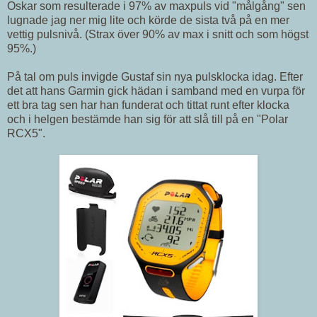
Oskar som resulterade i 97% av maxpuls vid "målgång" sen
lugnade jag ner mig lite och körde de sista två på en mer
vettig pulsnivå. (Strax över 90% av max i snitt och som högst
95%.)
På tal om puls invigde Gustaf sin nya pulsklocka idag. Efter
det att hans Garmin gick hädan i samband med en vurpa för
ett bra tag sen har han funderat och tittat runt efter klocka
och i helgen bestämde han sig för att slå till på en "Polar
RCX5".