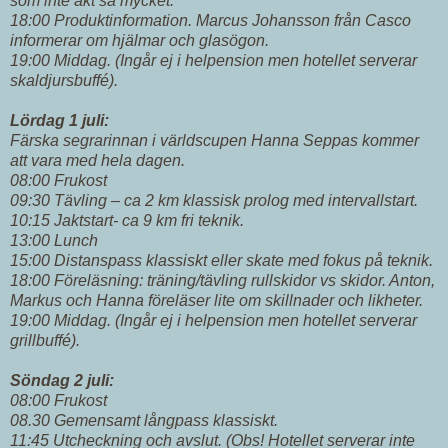
som inte åkt så mycket.
18:00 Produktinformation. Marcus Johansson från Casco
informerar om hjälmar och glasögon.
19:00 Middag. (Ingår ej i helpension men hotellet serverar
skaldjursbuffé).
Lördag 1 juli:
Färska segrarinnan i världscupen Hanna Seppas kommer
att vara med hela dagen.
08:00 Frukost
09:30 Tävling – ca 2 km klassisk prolog med intervallstart.
10:15 Jaktstart- ca 9 km fri teknik.
13:00 Lunch
15:00 Distanspass klassiskt eller skate med fokus på teknik.
18:00 Föreläsning: träning/tävling rullskidor vs skidor. Anton,
Markus och Hanna föreläser lite om skillnader och likheter.
19:00 Middag. (Ingår ej i helpension men hotellet serverar
grillbuffé).
Söndag 2 juli:
08:00 Frukost
08.30 Gemensamt långpass klassiskt.
11:45 Utcheckning och avslut. (Obs! Hotellet serverar inte