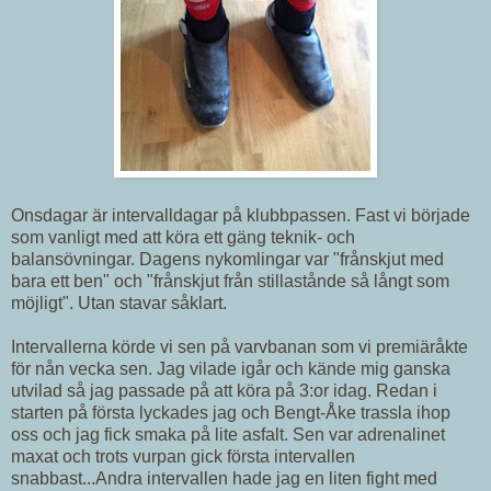
Onsdagar är intervalldagar på klubbpassen. Fast vi började
som vanligt med att köra ett gäng teknik- och
balansövningar. Dagens nykomlingar var "frånskjut med
bara ett ben" och "frånskjut från stillastånde så långt som
möjligt". Utan stavar såklart.
Intervallerna körde vi sen på varvbanan som vi premiäråkte
för nån vecka sen. Jag vilade igår och kände mig ganska
utvilad så jag passade på att köra på 3:or idag. Redan i
starten på första lyckades jag och Bengt-Åke trassla ihop
oss och jag fick smaka på lite asfalt. Sen var adrenalinet
maxat och trots vurpan gick första intervallen
snabbast...Andra intervallen hade jag en liten fight med