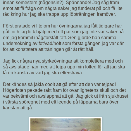
innan semestern (någonsin?). Spännande! Jag såg fram
emot att få fråga om några saker jag funderat på och få lite
råd kring hur jag ska trappa upp löpträningen framöver.
Först pratade vi lite om hur övningarna jag fått tidigare har
gått och jag fick hjälp med ett par som jag inte var säker på
om jag kommit ihåg/förstått rätt. Sen gjorde han samma
undersökning av fot/vad/höft som första gången jag var där
för att konstatera att träningen går åt rätt håll.
Jag fick några nya styrkeövningar att komplettera med och
så avslutade han med att tejpa upp min fotled för att jag ska
få en känsla av vad jag ska eftersträva.
Det kändes så jäkla coolt att gå efter att den var tejpad!
Högerfoten pekade rakt fram för ovanlighetens skull och det
var bekvämt och avslappnat att gå. Jag gick ut från sjukhuset
i värsta spöregnet med ett leende på läpparna bara över
känslan att gå.