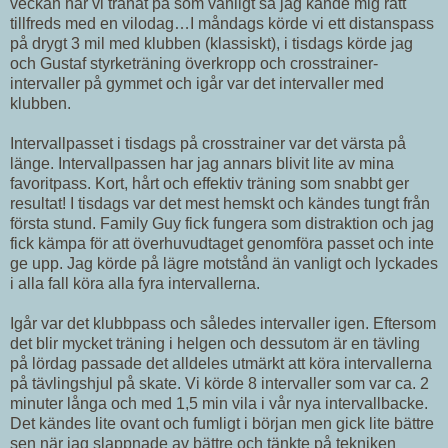
veckan har vi tränat på som vanligt så jag kände mig rätt
tillfreds med en vilodag…I måndags körde vi ett distanspass
på drygt 3 mil med klubben (klassiskt), i tisdags körde jag
och Gustaf styrketräning överkropp och crosstrainer-
intervaller på gymmet och igår var det intervaller med
klubben.
Intervallpasset i tisdags på crosstrainer var det värsta på
länge. Intervallpassen har jag annars blivit lite av mina
favoritpass. Kort, hårt och effektiv träning som snabbt ger
resultat! I tisdags var det mest hemskt och kändes tungt från
första stund. Family Guy fick fungera som distraktion och jag
fick kämpa för att överhuvudtaget genomföra passet och inte
ge upp. Jag körde på lägre motstånd än vanligt och lyckades
i alla fall köra alla fyra intervallerna.
Igår var det klubbpass och således intervaller igen. Eftersom
det blir mycket träning i helgen och dessutom är en tävling
på lördag passade det alldeles utmärkt att köra intervallerna
på tävlingshjul på skate. Vi körde 8 intervaller som var ca. 2
minuter långa och med 1,5 min vila i vår nya intervallbacke.
Det kändes lite ovant och fumligt i början men gick lite bättre
sen när jag slappnade av bättre och tänkte på tekniken