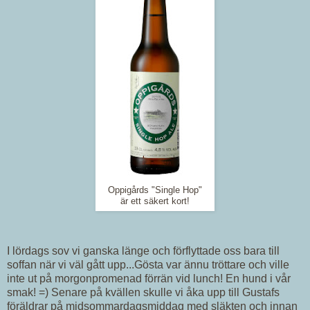
Oppigårds "Single Hop"
är ett säkert kort!
I lördags sov vi ganska länge och förflyttade oss bara till
soffan när vi väl gått upp...Gösta var ännu tröttare och ville
inte ut på morgonpromenad förrän vid lunch! En hund i vår
smak! =) Senare på kvällen skulle vi åka upp till Gustafs
föräldrar på midsommardagsmiddag med släkten och innan