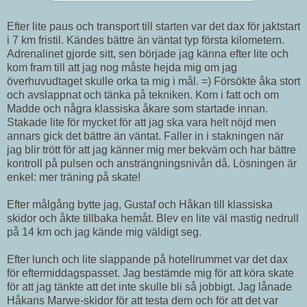
Efter lite paus och transport till starten var det dax för jaktstart
i 7 km fristil. Kändes bättre än väntat typ första kilometern.
Adrenalinet gjorde sitt, sen började jag känna efter lite och
kom fram till att jag nog måste hejda mig om jag
överhuvudtaget skulle orka ta mig i mål. =) Försökte åka stort
och avslappnat och tänka på tekniken. Kom i fatt och om
Madde och några klassiska åkare som startade innan.
Stakade lite för mycket för att jag ska vara helt nöjd men
annars gick det bättre än väntat. Faller in i stakningen när
jag blir trött för att jag känner mig mer bekväm och har bättre
kontroll på pulsen och ansträngningsnivån då. Lösningen är
enkel: mer träning på skate!
Efter målgång bytte jag, Gustaf och Håkan till klassiska
skidor och åkte tillbaka hemåt. Blev en lite väl mastig nedrull
på 14 km och jag kände mig väldigt seg.
Efter lunch och lite slappande på hotellrummet var det dax
för eftermiddagspasset. Jag bestämde mig för att köra skate
för att jag tänkte att det inte skulle bli så jobbigt. Jag lånade
Håkans Marwe-skidor för att testa dem och för att det var