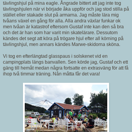
tävlingshjul på mina eagle. Ångrade bittert att jag inte tog
tävlingshjulen när vi började åka uppför och jag stod stilla på
stället eller stakade slut på armarna. Jag måste lära mig
tvåans växel en gång för alla. Alla andra växlar funkar ok
men tvåan är katastrof eftersom Gustaf inte kan den så bra
och det är han som har varit min skatelärare. Dessutom
kändes det segt att köra på trögare hjul efter all körning på
tävlingshjul, men annars kändes Marwe-skidorna sköna.
Vi tog en efterlängtad glasspaus i solskenet vid en
campingplats längs banvallen. Sen körde jag, Gustaf och ett
gäng till hemåt medan några fortsatte en extrasväng för att få
ihop två timmar träning. Nån måtta får det vara!