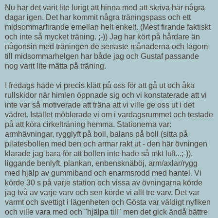
Nu har det varit lite lurigt att hinna med att skriva här några
dagar igen. Det har kommit några träningspass och ett
midsommarfirande emellan helt enkelt. (Mest firande faktiskt
och inte så mycket träning. ;-)) Jag har kört på hårdare än
någonsin med träningen de senaste månaderna och lagom
till midsommarhelgen har både jag och Gustaf passande
nog varit lite mätta på träning.
I fredags hade vi precis klätt på oss för att gå ut och åka
rullskidor när himlen öppnade sig och vi konstaterade att vi
inte var så motiverade att träna att vi ville ge oss ut i det
vädret. Istället möblerade vi om i vardagsrummet och testade
på att köra cirkelträning hemma. Stationerna var:
armhävningar, rygglyft på boll, balans på boll (sitta på
pilatesbollen med ben och armar rakt ut - den här övningen
klarade jag bara för att bollen inte hade så mkt luft...;-)),
liggande benlyft, plankan, enbensknäböj, arm/axlar/rygg
med hjälp av gummiband och enarmsrodd med hantel. Vi
körde 30 s på varje station och vissa av övningarna körde
jag två av varje varv och sen körde vi allt tre varv. Det var
varmt och svettigt i lägenheten och Gösta var väldigt nyfiken
och ville vara med och "hjälpa till" men det gick ändå bättre