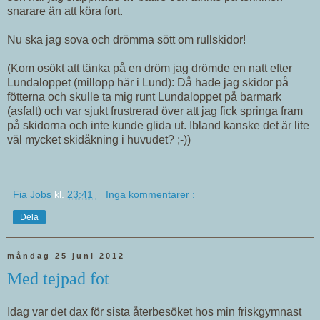
snarare än att köra fort.
Nu ska jag sova och drömma sött om rullskidor!
(Kom osökt att tänka på en dröm jag drömde en natt efter
Lundaloppet (millopp här i Lund): Då hade jag skidor på
fötterna och skulle ta mig runt Lundaloppet på barmark
(asfalt) och var sjukt frustrerad över att jag fick springa fram
på skidorna och inte kunde glida ut. Ibland kanske det är lite
väl mycket skidåkning i huvudet? ;-))
Fia Jobs
kl.
23:41
Inga kommentarer :
Dela
måndag 25 juni 2012
Med tejpad fot
Idag var det dax för sista återbesöket hos min friskgymnast