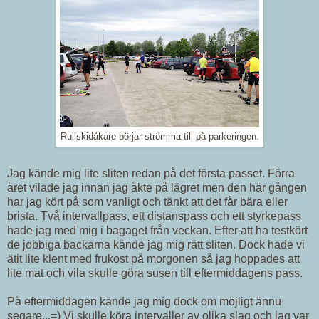
Rullskidåkare börjar strömma till på parkeringen.
Jag kände mig lite sliten redan på det första passet. Förra
året vilade jag innan jag åkte på lägret men den här gången
har jag kört på som vanligt och tänkt att det får bära eller
brista. Två intervallpass, ett distanspass och ett styrkepass
hade jag med mig i bagaget från veckan. Efter att ha testkört
de jobbiga backarna kände jag mig rätt sliten. Dock hade vi
ätit lite klent med frukost på morgonen så jag hoppades att
lite mat och vila skulle göra susen till eftermiddagens pass.
På eftermiddagen kände jag mig dock om möjligt ännu
segare...=) Vi skulle köra intervaller av olika slag och jag var