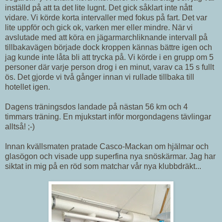
inställd på att ta det lite lugnt. Det gick såklart inte nått
vidare. Vi körde korta intervaller med fokus på fart. Det var
lite uppför och gick ok, varken mer eller mindre. När vi
avslutade med att köra en jägarmarchliknande intervall på
tillbakavägen började dock kroppen kännas bättre igen och
jag kunde inte låta bli att trycka på. Vi körde i en grupp om 5
personer där varje person drog i en minut, varav ca 15 s fullt
ös. Det gjorde vi två gånger innan vi rullade tillbaka till
hotellet igen.
Dagens träningsdos landade på nästan 56 km och 4
timmars träning. En mjukstart inför morgondagens tävlingar
alltså! ;-)
Innan kvällsmaten pratade Casco-Mackan om hjälmar och
glasögon och visade upp superfina nya snöskärmar. Jag har
siktat in mig på en röd som matchar vår nya klubbdräkt...