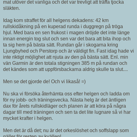
mat utöver det vanliga och det var trevligt att träffa tjocka
släkten.
Idag kom straffet för all helgens dekadens: 42 km
rullskidåkning på en kuperad runda i duggregn på tröga
hjul. Med bara en sen frukost i magen dröjde det inte länge
innan energin tog slut och sen var det bara att bita ihop och
ta sig hem på bästa sätt. Rundan går i skogarna kring
Ljungbyhed och Perstorp och är väldigt fin. Fast idag hade vi
inte riktigt möjlighet att njuta av den på bästa sätt. Enl. min
vän Garmin är den totala stigningen 385 m på rundan och
det kändes som att uppförsbackarna aldrig skulle ta slut....
Men se det gjorde de! Och vi likaså! =)
Nu ska vi försöka återhämta oss efter helgen och ladda om
för ny jobb- och träningsvecka. Nästa helg är det äntligen
dax för årets rullskidläger och planen är att köra på några
dagar till med träningen och sen ta det lite lugnare så vi har
mycket krafter i helgen.
Men det är då det; nu är det orkeslöshet och soffslapp som
gäller för resten av kvällen!