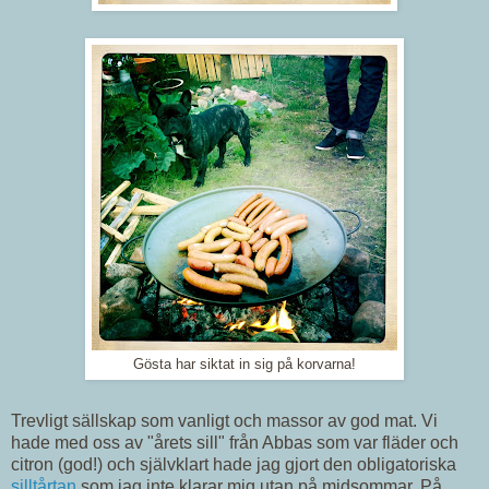
Gösta har siktat in sig på korvarna!
Trevligt sällskap som vanligt och massor av god mat. Vi
hade med oss av "årets sill" från Abbas som var fläder och
citron (god!) och självklart hade jag gjort den obligatoriska
silltårtan
som jag inte klarar mig utan på midsommar. På