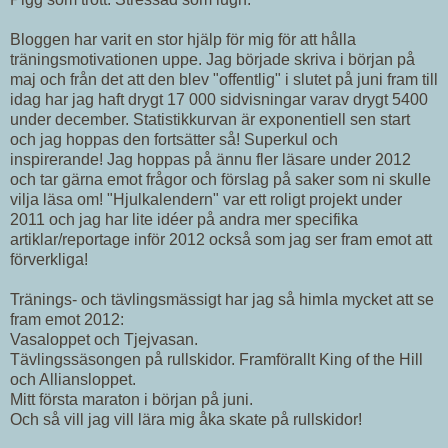
Bloggen har varit en stor hjälp för mig för att hålla
träningsmotivationen uppe. Jag började skriva i början på
maj och från det att den blev "offentlig" i slutet på juni fram till
idag har jag haft drygt 17 000 sidvisningar varav drygt 5400
under december. Statistikkurvan är exponentiell sen start
och jag hoppas den fortsätter så! Superkul och
inspirerande! Jag hoppas på ännu fler läsare under 2012
och tar gärna emot frågor och förslag på saker som ni skulle
vilja läsa om! "Hjulkalendern" var ett roligt projekt under
2011 och jag har lite idéer på andra mer specifika
artiklar/reportage inför 2012 också som jag ser fram emot att
förverkliga!
Tränings- och tävlingsmässigt har jag så himla mycket att se
fram emot 2012:
Vasaloppet och Tjejvasan.
Tävlingssäsongen på rullskidor. Framförallt King of the Hill
och Alliansloppet.
Mitt första maraton i början på juni.
Och så vill jag vill lära mig åka skate på rullskidor!