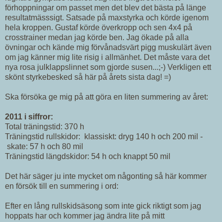
förhoppningar om passet men det blev det bästa på länge
resultatmässsigt. Satsade på maxstyrka och körde igenom
hela kroppen. Gustaf körde överkropp och sen 4x4 på
crosstrainer medan jag körde ben. Jag ökade på alla
övningar och kände mig förvånadsvärt pigg muskulärt även
om jag känner mig lite risig i allmänhet. Det måste vara det
nya rosa julklappslinnet som gjorde susen...;-) Verkligen ett
skönt styrkebesked så här på årets sista dag! =)
Ska försöka ge mig på att göra en liten summering av året:
2011 i siffror:
Total träningstid: 370 h
Träningstid rullskidor: klassiskt: dryg 140 h och 200 mil -
skate: 57 h och 80 mil
Träningstid längdskidor: 54 h och knappt 50 mil
Det här säger ju inte mycket om någonting så här kommer
en försök till en summering i ord:
Efter en lång rullskidsäsong som inte gick riktigt som jag
hoppats har och kommer jag ändra lite på mitt