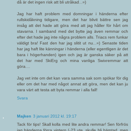
då är det ingen risk att bli utråkad...=)
Jag har haft problem med domningar i händerna efter
rullskidåkning tidigare, men det har blivit bättre sen jag
insåg att det hade att göra med att jag håller för hårt om
stavarna. I samband med det bytte jag även remmar och
efter det hade jag inte några problem alls. Triacs rem funkar
väldigt bra! Fast den har jag slitit ut nu...=) Senaste tiden
har jag haft lite känningar i händerna (eller egentligen är det
bara i högerhanden) igen och jag är ganska säker på att
det har med SkiErg och mina vanliga Swixremmar att
göra....
Jag vet inte om det kan vara samma sak som spökar för dig
eller om det har med något annat att göra, men det kan ju
vara värt att testa att byta remmar i alla fall!
Svara
Majken
3 januari 2012 kl. 19:17
Tack för tips! Skall kolla med lite andra remmar! Sen förfrös
jag händerna förra vintern (-23 ute, skulle bli hämtad, men