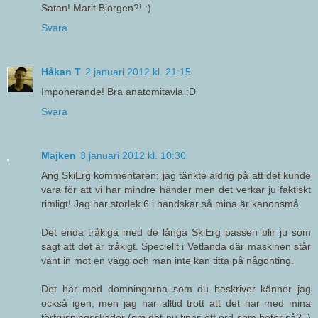
Satan! Marit Björgen?! :)
Svara
Håkan T
2 januari 2012 kl. 21:15
Imponerande! Bra anatomitavla :D
Svara
Majken
3 januari 2012 kl. 10:30
Ang SkiErg kommentaren; jag tänkte aldrig på att det kunde
vara för att vi har mindre händer men det verkar ju faktiskt
rimligt! Jag har storlek 6 i handskar så mina är kanonsmå.
Det enda tråkiga med de långa SkiErg passen blir ju som
sagt att det är tråkigt. Speciellt i Vetlanda där maskinen står
vänt in mot en vägg och man inte kan titta på någonting.
Det här med domningarna som du beskriver känner jag
också igen, men jag har alltid trott att det har med mina
förfrusningsskador (om det nu finns ett ord som heter så?=)