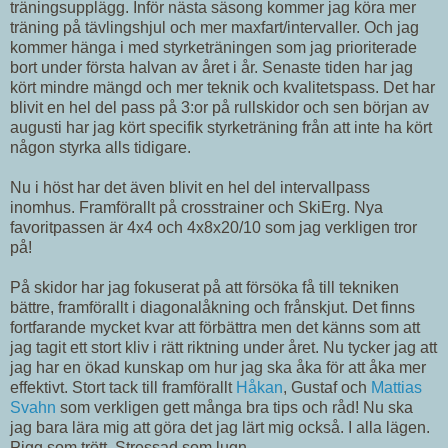
träningsupplägg. Inför nästa säsong kommer jag köra mer
träning på tävlingshjul och mer maxfart/intervaller. Och jag
kommer hänga i med styrketräningen som jag prioriterade
bort under första halvan av året i år. Senaste tiden har jag
kört mindre mängd och mer teknik och kvalitetspass. Det har
blivit en hel del pass på 3:or på rullskidor och sen början av
augusti har jag kört specifik styrketräning från att inte ha kört
någon styrka alls tidigare.
Nu i höst har det även blivit en hel del intervallpass
inomhus. Framförallt på crosstrainer och SkiErg. Nya
favoritpassen är 4x4 och 4x8x20/10 som jag verkligen tror
på!
På skidor har jag fokuserat på att försöka få till tekniken
bättre, framförallt i diagonalåkning och frånskjut. Det finns
fortfarande mycket kvar att förbättra men det känns som att
jag tagit ett stort kliv i rätt riktning under året. Nu tycker jag att
jag har en ökad kunskap om hur jag ska åka för att åka mer
effektivt. Stort tack till framförallt
Håkan
, Gustaf och
Mattias
Svahn
som verkligen gett många bra tips och råd! Nu ska
jag bara lära mig att göra det jag lärt mig också. I alla lägen.
Pigg som trött. Stressad som lugn.