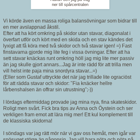
ner till spårcentralen
Vi körde även en massa roliga balansövningar som bidrar till
en mer avslappnad åkstil.
Efter att ha kört omkring på skidor utan stavar, diagonalat i
överfart utför och kört med en skida och en stav kändes det
lyxigt att få köra med två skidor och två stavar igen! =) Fast
finstavarna gjorde mig lite feg i vissa övningar. Efter att ha
sett stavar knäckas runt omkring höll jag mig lite mer passiv
än jag skulle gjort annars...Jag är inte rädd för att trilla men
vill helst inte paja mina snordyra stavar...=)
(Eller som Gustaf uttryckte det när jag trillade lite ograciöst
för att rädda stavar och skidor: "Fia knäcker hellre
lårbenshalsen än offrar sin utrustning";-))
I lördags eftermiddag provade jag mina nya, fina skateskidor.
Roligt men svårt. Fick bra tips av Anna och Öystein och ser
verkligen fram emot att lära mig mer! Ett kul komplement till
de klassiska skidorna!
I söndags var jag rätt mör när vi gav oss hemåt, men igår var
snösuget större än någonsin. Jag vill bara nöta och nöta på