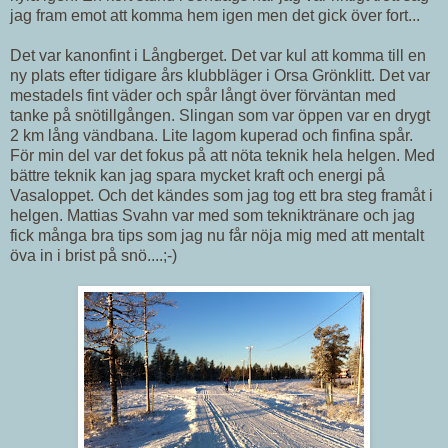
jag fram emot att komma hem igen men det gick över fort...
Det var kanonfint i Långberget. Det var kul att komma till en
ny plats efter tidigare års klubbläger i Orsa Grönklitt. Det var
mestadels fint väder och spår långt över förväntan med
tanke på snötillgången. Slingan som var öppen var en drygt
2 km lång vändbana. Lite lagom kuperad och finfina spår.
För min del var det fokus på att nöta teknik hela helgen. Med
bättre teknik kan jag spara mycket kraft och energi på
Vasaloppet. Och det kändes som jag tog ett bra steg framåt i
helgen. Mattias Svahn var med som tekniktränare och jag
fick många bra tips som jag nu får nöja mig med att mentalt
öva in i brist på snö....;-)