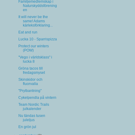
Familjemedlemskap i
Naturskyddsförening
en
It will never be the
same! Adams
kärleksförklaring...
Eat and run
Lucka 10 - Sparrispizza
Protect our winters
(POW)
"Vego i världsklass" i
lucka 8
Gröna tacos till
fredagsmyset
Skinskidor och
fluorvalla
"Prylbantning"
Cykelpendla på vintern
Team Nordic Trails
julkalender
Nu tändas tusen
juleljus
En grön jul