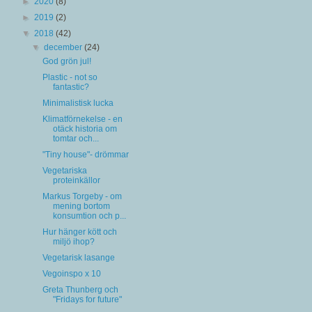
►
2020
(8)
►
2019
(2)
▼
2018
(42)
▼
december
(24)
God grön jul!
Plastic - not so
fantastic?
Minimalistisk lucka
Klimatförnekelse - en
otäck historia om
tomtar och...
"Tiny house"- drömmar
Vegetariska
proteinkällor
Markus Torgeby - om
mening bortom
konsumtion och p...
Hur hänger kött och
miljö ihop?
Vegetarisk lasange
Vegoinspo x 10
Greta Thunberg och
"Fridays for future"