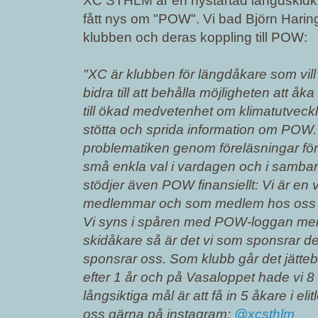
XC STHLM är en nystartad längdskidklub
fått nys om "POW". Vi bad Björn Harin
klubben och deras koppling till POW:
"XC är klubben för längdåkare som vill
bidra till att behålla möjligheten att åk
till ökad medvetenhet om klimatutveck
stötta och sprida information om POW. V
problematiken genom föreläsningar fö
små enkla val i vardagen och i samba
stödjer även POW finansiellt: Vi är en v
medlemmar och som medlem hos oss 
Vi syns i spåren med POW-loggan men 
skidåkare så är det vi som sponsrar de v
sponsrar oss. Som klubb går det jätte
efter 1 år och på Vasaloppet hade vi 8
långsiktiga mål är att få in 5 åkare i eli
oss gärna på instagram:
@xcsthlm