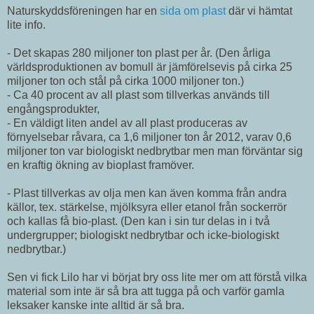
Naturskyddsföreningen har en
sida om plast
där vi hämtat
lite info.
- Det skapas 280 miljoner ton plast per år. (Den årliga
världsproduktionen av bomull är jämförelsevis på cirka 25
miljoner ton och stål på cirka 1000 miljoner ton.)
- Ca 40 procent av all plast som tillverkas används till
engångsprodukter,
- En väldigt liten andel av all plast produceras av
förnyelsebar råvara, ca 1,6 miljoner ton år 2012, varav 0,6
miljoner ton var biologiskt nedbrytbar men man förväntar sig
en kraftig ökning av bioplast framöver.
- Plast tillverkas av olja men kan även komma från andra
källor, tex. stärkelse, mjölksyra eller etanol från sockerrör
och kallas få bio-plast. (Den kan i sin tur delas in i två
undergrupper; biologiskt nedbrytbar och icke-biologiskt
nedbrytbar.)
Sen vi fick Lilo har vi börjat bry oss lite mer om att förstå vilka
material som inte är så bra att tugga på och varför gamla
leksaker kanske inte alltid är så bra.