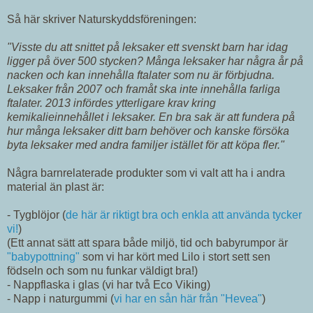
Så här skriver Naturskyddsföreningen:
"Visste du att snittet på leksaker ett svenskt barn har idag
ligger på över 500 stycken? Många leksaker har några år på
nacken och kan innehålla ftalater som nu är förbjudna.
Leksaker från 2007 och framåt ska inte innehålla farliga
ftalater. 2013 infördes ytterligare krav kring
kemikalieinnehållet i leksaker. En bra sak är att fundera på
hur många leksaker ditt barn behöver och kanske försöka
byta leksaker med andra familjer istället för att köpa fler."
Några barnrelaterade produkter som vi valt att ha i andra
material än plast är:
- Tygblöjor (
de här är riktigt bra och enkla att använda tycker
vi!
)
(Ett annat sätt att spara både miljö, tid och babyrumpor är
"babypottning"
som vi har kört med Lilo i stort sett sen
födseln och som nu funkar väldigt bra!)
- Nappflaska i glas (vi har två Eco Viking)
- Napp i naturgummi (
vi har en sån här från "Hevea"
)