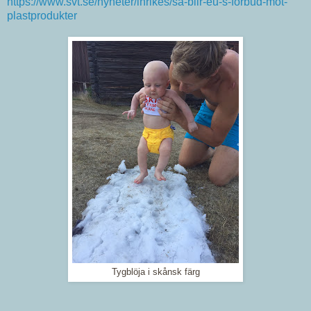
https://www.svt.se/nyheter/inrikes/sa-blir-eu-s-forbud-mot-
plastprodukter
Tygblöja i skånsk färg