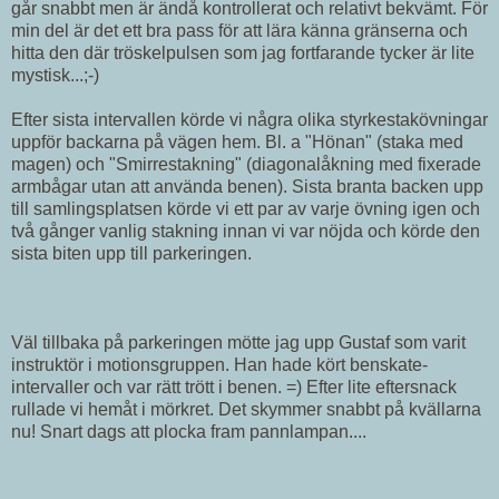
går snabbt men är ändå kontrollerat och relativt bekvämt. För
min del är det ett bra pass för att lära känna gränserna och
hitta den där tröskelpulsen som jag fortfarande tycker är lite
mystisk...;-)
Efter sista intervallen körde vi några olika styrkestakövningar
uppför backarna på vägen hem. Bl. a "Hönan" (staka med
magen) och "Smirrestakning" (diagonalåkning med fixerade
armbågar utan att använda benen). Sista branta backen upp
till samlingsplatsen körde vi ett par av varje övning igen och
två gånger vanlig stakning innan vi var nöjda och körde den
sista biten upp till parkeringen.
Väl tillbaka på parkeringen mötte jag upp Gustaf som varit
instruktör i motionsgruppen. Han hade kört benskate-
intervaller och var rätt trött i benen. =) Efter lite eftersnack
rullade vi hemåt i mörkret. Det skymmer snabbt på kvällarna
nu! Snart dags att plocka fram pannlampan....