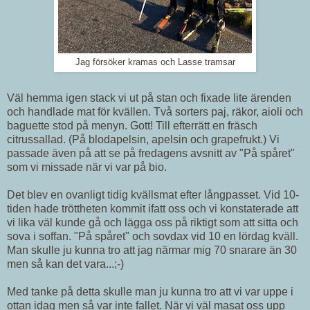
Jag försöker kramas och Lasse tramsar
Väl hemma igen stack vi ut på stan och fixade lite ärenden
och handlade mat för kvällen. Två sorters paj, räkor, aioli och
baguette stod på menyn. Gott! Till efterrätt en fräsch
citrussallad. (På blodapelsin, apelsin och grapefrukt.) Vi
passade även på att se på fredagens avsnitt av "På spåret"
som vi missade när vi var på bio.
Det blev en ovanligt tidig kvällsmat efter långpasset. Vid 10-
tiden hade tröttheten kommit ifatt oss och vi konstaterade att
vi lika väl kunde gå och lägga oss på riktigt som att sitta och
sova i soffan. "På spåret" och sovdax vid 10 en lördag kväll.
Man skulle ju kunna tro att jag närmar mig 70 snarare än 30
men så kan det vara...;-)
Med tanke på detta skulle man ju kunna tro att vi var uppe i
ottan idag men så var inte fallet. När vi väl masat oss upp