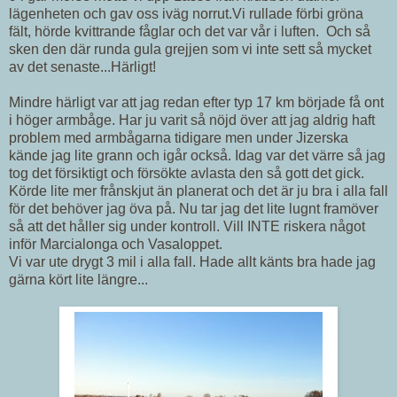
lägenheten och gav oss iväg norrut.Vi rullade förbi gröna
fält, hörde kvittrande fåglar och det var vår i luften. Och så
sken den där runda gula grejjen som vi inte sett så mycket
av det senaste...Härligt!
Mindre härligt var att jag redan efter typ 17 km började få ont
i höger armbåge. Har ju varit så nöjd över att jag aldrig haft
problem med armbågarna tidigare men under Jizerska
kände jag lite grann och igår också. Idag var det värre så jag
tog det försiktigt och försökte avlasta den så gott det gick.
Körde lite mer frånskjut än planerat och det är ju bra i alla fall
för det behöver jag öva på. Nu tar jag det lite lugnt framöver
så att det håller sig under kontroll. Vill INTE riskera något
inför Marcialonga och Vasaloppet.
Vi var ute drygt 3 mil i alla fall. Hade allt känts bra hade jag
gärna kört lite längre...