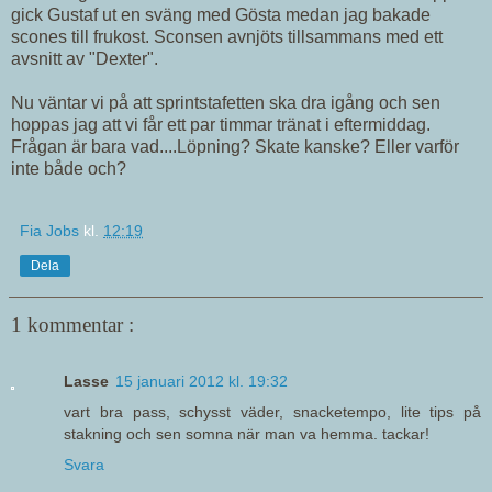
gick Gustaf ut en sväng med Gösta medan jag bakade
scones till frukost. Sconsen avnjöts tillsammans med ett
avsnitt av "Dexter".
Nu väntar vi på att sprintstafetten ska dra igång och sen
hoppas jag att vi får ett par timmar tränat i eftermiddag.
Frågan är bara vad....Löpning? Skate kanske? Eller varför
inte både och?
Fia Jobs
kl.
12:19
Dela
1 kommentar :
Lasse
15 januari 2012 kl. 19:32
vart bra pass, schysst väder, snacketempo, lite tips på
stakning och sen somna när man va hemma. tackar!
Svara