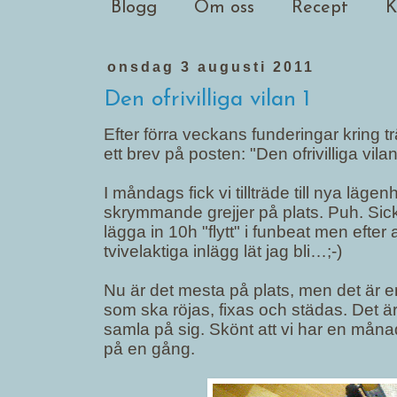
Blogg
Om oss
Recept
K
onsdag 3 augusti 2011
Den ofrivilliga vilan 1
Efter förra veckans funderingar kring 
ett brev på posten:
"Den ofrivilliga vila
I måndags fick vi tillträde till nya lägenh
skrymmande grejjer på plats. Puh. Sicket
lägga in 10h "flytt" i funbeat men efter
tvivelaktiga inlägg lät jag bli…;-)
Nu är det mesta på plats, men det är e
som ska röjas, fixas och städas. Det 
samla på sig. Skönt att vi har en måna
på en gång.