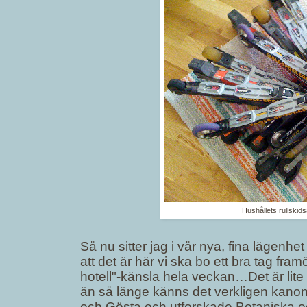
Hushållets rullskids
Så nu sitter jag i vår nya, fina lägenhet 
att det är här vi ska bo ett bra tag fra
hotell"-känsla hela veckan…Det är lite
än så länge känns det verkligen kanon a
och Gösta och utforskade Botaniska o