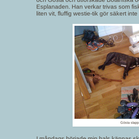
Esplanaden. Han verkar trivas som fisk
liten vit, fluffig westie-tik gör säkert 
Gösta slappa
I måndags började min hals kännas sk