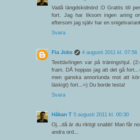
Vadå längdskidnörd :D Grattis till pe
fort. Jag har liksom ingen aning om
eftersom jag själv har en snigelvariant
Svara
Fia Jobs
4 augusti 2011 kl. 07:56
Testtävlingen var på träningshjul. (
fram. DÅ hoppas jag att det gå fort...=
men ganska annorlunda mot att köra 
läskigt) fort...=) Du borde testa!
Svara
Håkan T
5 augusti 2011 kl. 00:30
Oj...då är du riktigt snabb! Man får n
andra ord...