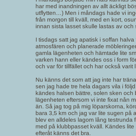
har med inandningen av allt äckligt 
utflytten…) Men i måndags hade vi ingen
från morgon till kväll, med en kort, o
innan sista lasset skulle lastas av och
I tisdags satt jag apatisk i soffan hal
atmosfären och planerade möbleringen…
gamla lägenheten och hämtade lite små
varken hann eller kändes oss i form för
och var för tillfället och har också varit
Nu känns det som att jag inte har tränat
sen jag hade tre hela dagars vila i föl
kändes halsen bättre, solen sken och 
lägenheten eftersom vi inte fixat nån
än. Så jag tog på mig löparskorna, kö
bara 3,5 km och jag var lite sugen på 
blev en alldeles lagom lång testrunda fö
med på klubbpasset kväll. Kändes lite 
efteråt känns det bra.