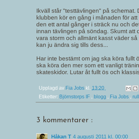
Ikväll står "testtävlingen" på schemat.
klubben kör en gång i månaden för att
den ett antal gånger i sträck nu och 
innan tävlingen på söndag. Skumt att de
vara storm och allmänt kasst väder så f
kan ju ändra sig tills dess...
Har inte bestämt om jag ska köra fullt 
ska köra den mer som ett vanligt trän
skateskidor. Lutar åt fullt ös och klassis
Upplagd av
Fia Jobs
kl.
13:20
Etiketter:
Björnstorps IF
,
blogg
,
Fia Jobs
,
rul
3 kommentarer :
Håkan T
4 augusti 2011 kl. 00:00