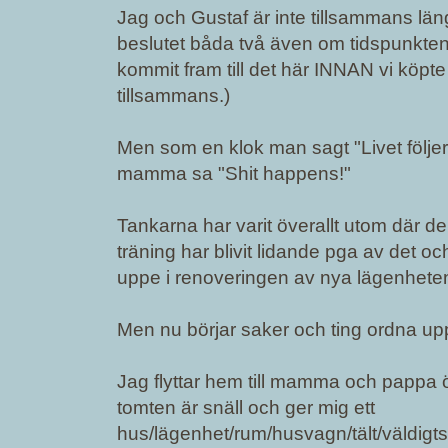
Jag och Gustaf är inte tillsammans läng
beslutet båda två även om tidspunkten 
kommit fram till det här INNAN vi köpte
tillsammans.)
Men som en klok man sagt "Livet följe
mamma sa "Shit happens!"
Tankarna har varit överallt utom där d
träning har blivit lidande pga av det och
uppe i renoveringen av nya lägenheten 
Men nu börjar saker och ting ordna upp
Jag flyttar hem till mamma och pappa ö
tomten är snäll och ger mig ett
hus/lägenhet/rum/husvagn/tält/väldigtst