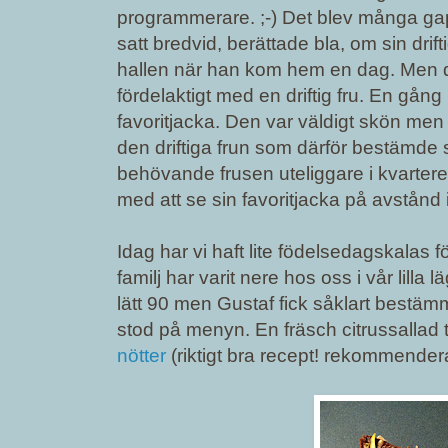
programmerare. ;-) Det blev många gap
satt bredvid, berättade bla, om sin dri
hallen när han kom hem en dag. Men det 
fördelaktigt med en driftig fru. En gån
favoritjacka. Den var väldigt skön men 
den driftiga frun som därför bestämde sig
behövande frusen uteliggare i kvarteret.
med att se sin favoritjacka på avstånd i
Idag har vi haft lite födelsedagskalas 
familj har varit nere hos oss i vår lilla
lätt 90 men Gustaf fick såklart bestämm
stod på menyn. En fräsch citrussallad ti
nötter
(riktigt bra recept! rekommenderas!