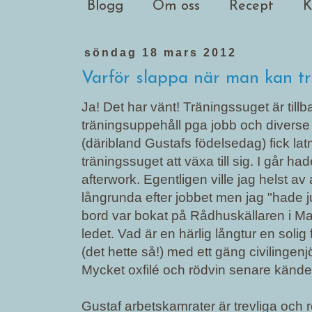
Blogg
Om oss
Recept
K
söndag 18 mars 2012
Varför slappa när man kan t
Ja! Det har vänt! Träningssuget är tillba
träningsuppehåll pga jobb och diverse 
(däribland Gustafs födelsedag) fick l
träningssuget att växa till sig. I går ha
afterwork. Egentligen ville jag helst av 
långrunda efter jobbet men jag "hade ju
bord var bokat på Rådhuskällaren i Malm
ledet. Vad är en härlig långtur en solig 
(det hette så!) med ett gäng civilinge
Mycket oxfilé och rödvin senare kändes de
Gustaf arbetskamrater är trevliga och ro