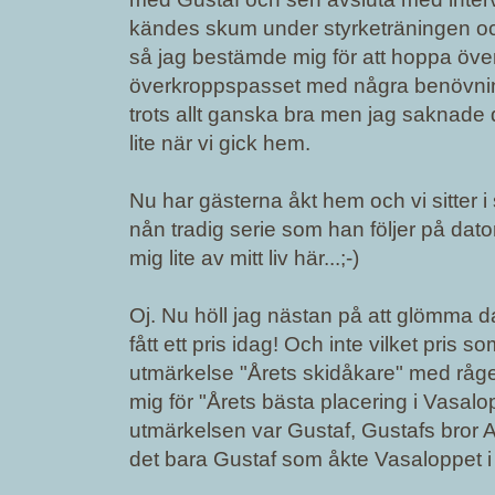
kändes skum under styrketräningen och
så jag bestämde mig för att hoppa över 
överkroppspasset med några benövnin
trots allt ganska bra men jag saknade 
lite när vi gick hem.
Nu har gästerna åkt hem och vi sitter i 
nån tradig serie som han följer på dat
mig lite av mitt liv här...;-)
Oj. Nu höll jag nästan på att glömma d
fått ett pris idag! Och inte vilket pris s
utmärkelse "Årets skidåkare" med råge
mig för "Årets bästa placering i Vasalop
utmärkelsen var Gustaf, Gustafs bror 
det bara Gustaf som åkte Vasaloppet i 