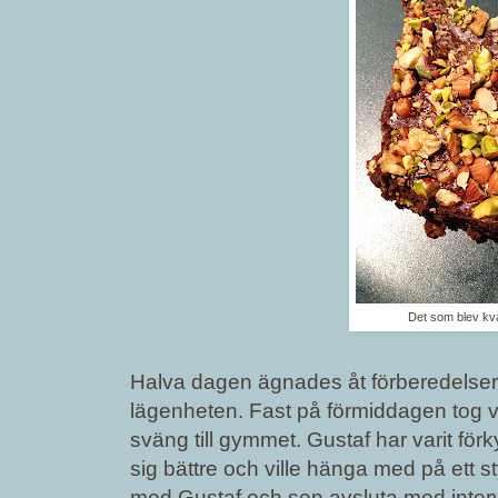
Det som blev kva
Halva dagen ägnades åt förberedelse
lägenheten. Fast på förmiddagen tog vi i 
sväng till gymmet. Gustaf har varit fö
sig bättre och ville hänga med på ett s
med Gustaf och sen avsluta med interv