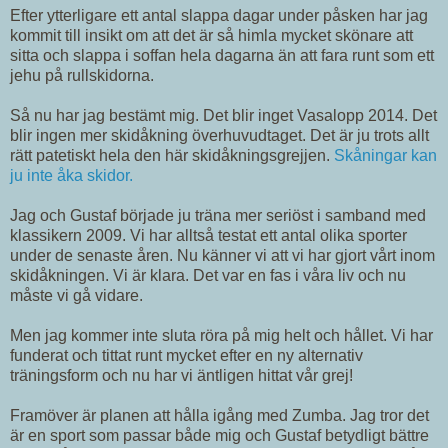
Efter ytterligare ett antal slappa dagar under påsken har jag
kommit till insikt om att det är så himla mycket skönare att
sitta och slappa i soffan hela dagarna än att fara runt som ett
jehu på rullskidorna.
Så nu har jag bestämt mig. Det blir inget Vasalopp 2014. Det
blir ingen mer skidåkning överhuvudtaget. Det är ju trots allt
rätt patetiskt hela den här skidåkningsgrejjen.
Skåningar kan
ju inte åka skidor.
Jag och Gustaf började ju träna mer seriöst i samband med
klassikern 2009. Vi har alltså testat ett antal olika sporter
under de senaste åren. Nu känner vi att vi har gjort vårt inom
skidåkningen. Vi är klara. Det var en fas i våra liv och nu
måste vi gå vidare.
Men jag kommer inte sluta röra på mig helt och hållet. Vi har
funderat och tittat runt mycket efter en ny alternativ
träningsform och nu har vi äntligen hittat vår grej!
Framöver är planen att hålla igång med Zumba. Jag tror det
är en sport som passar både mig och Gustaf betydligt bättre