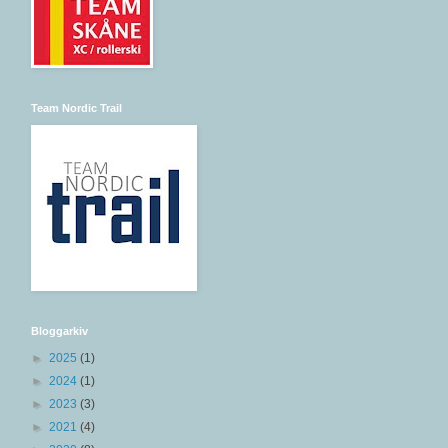
Team Nordic Trail
Bloggarkiv
►
2025
(1)
►
2024
(1)
►
2023
(3)
►
2021
(4)