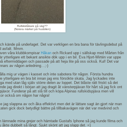
Rullskidåkare på väg??
(Notera märket på husbilen)
och kände på underlaget. Det var verkligen en bra bana för tävlingsdebut på
gd asfalt. Mmm.
k även våra klubbkompisar
Håkan
och Rickard upp i sällskap med Mårten från
 ytterligare ett bekant ansikte dök upp i en bil. Eva Hjort-Wirtén var uppe
på eftermiddagen och passade på att heja lite på oss också. Kul! Det var
annars av någon anledning…;-)
ålla mig ur vägen i kaoset och inte sabotera för någon. Första hundra
 ytterligare en bra bit innan jag ens försökte skata. Jag lyckades inte
a med utan låg själv större delen av loppet. Det blåste rätt friskt så det
e jag direkt i början att jag dragit åt vänsterpjäxan för hårt så jag fick ont
 pjäxor. Funderar på att slå till och köpa Alpinas rullskidspjäxa men vill
äxor också om någon har några!
e jag slappna av och åka effektivt men det är lättare sagt än gjort när man
en gick dock betydligt bättre på tillbakavägen när det var medvind och
 och lämnade mina grejer och hämtade Gustafs Iphone så jag kunde filma och
 åkte dubbelt så långt. Sjukt skönt att jag slapp det. =)