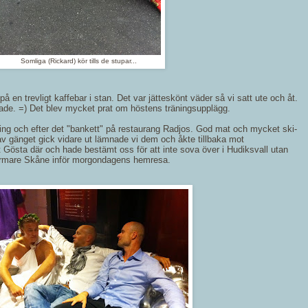
Somliga (Rickard) kör tills de stupar...
på en trevligt kaffebar i stan. Det var jätteskönt väder så vi satt ute och åt.
ade. =) Det blev mycket prat om höstens träningsupplägg.
ning och efter det "bankett" på restaurang Radjos. God mat och mycket ski-
n av gänget gick vidare ut lämnade vi dem och åkte tillbaka mot
Gösta där och hade bestämt oss för att inte sova över i Hudiksvall utan
närmare Skåne inför morgondagens hemresa.