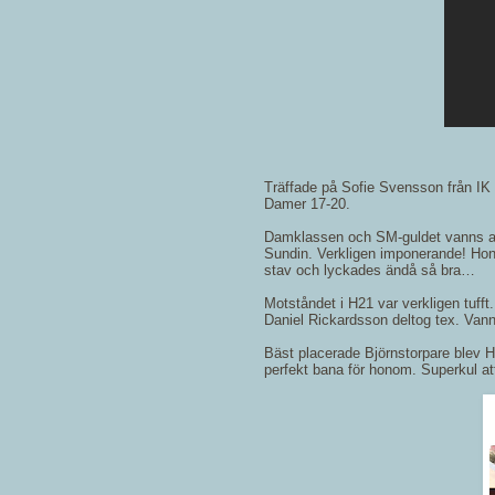
Träffade på Sofie Svensson från IK V
Damer 17-20.
Damklassen och SM-guldet vanns av 
Sundin. Verkligen imponerande! Hon 
stav och lyckades ändå så bra…
Motståndet i H21 var verkligen tuf
Daniel Rickardsson deltog tex. Van
Bäst placerade Björnstorpare blev 
perfekt bana för honom. Superkul att