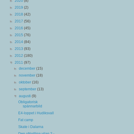
►
2020
(8)
►
2019
(2)
►
2018
(42)
►
2017
(56)
►
2016
(45)
►
2015
(76)
►
2014
(84)
►
2013
(93)
►
2012
(180)
▼
2011
(97)
►
december
(15)
►
november
(18)
►
oktober
(16)
►
september
(13)
▼
augusti
(9)
Obligatorisk
spännarbild
E4-loppet i Hudiksvall
Fat camp
Skate i Dalarna
Den ofrivilliga vilan 2 -