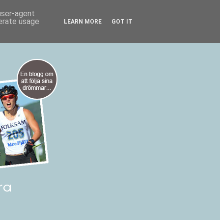
 user-agent
nerate usage
LEARN MORE
GOT IT