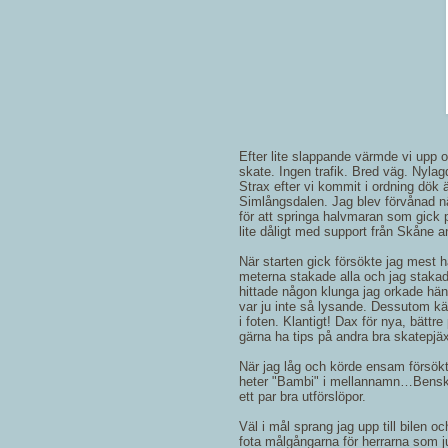
Efter lite slappande värmde vi upp 
skate. Ingen trafik. Bred väg. Nyla
Strax efter vi kommit i ordning dö
Simlångsdalen. Jag blev förvånad när
för att springa halvmaran som gick 
lite dåligt med support från Skåne 
När starten gick försökte jag mest h
meterna stakade alla och jag stakade
hittade någon klunga jag orkade häng
var ju inte så lysande. Dessutom känd
i foten. Klantigt! Dax för nya, bättre
gärna ha tips på andra bra skatepj
När jag låg och körde ensam försökt
heter "Bambi" i mellannamn…Benskat
ett par bra utförslöpor.
Väl i mål sprang jag upp till bilen
fota målgångarna för herrarna som ju