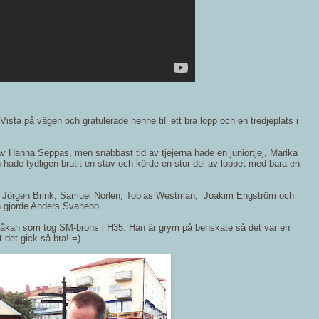
ista på vägen och gratulerade henne till ett bra lopp och en tredjeplats i
Hanna Seppas, men snabbast tid av tjejerna hade en juniortjej, Marika
hade tydligen brutit en stav och körde en stor del av loppet med bara en
ft. Jörgen Brink, Samuel Norlén, Tobias Westman, Joakim Engström och
n gjorde Anders Svanebo.
Håkan som tog SM-brons i H35. Han är grym på benskate så det var en
 det gick så bra! =)