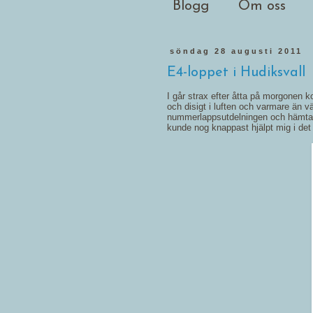
Blogg
Om oss
söndag 28 augusti 2011
E4-loppet i Hudiksvall
I går strax efter åtta på morgonen k
och disigt i luften och varmare än vä
nummerlappsutdelningen och hämta 
kunde nog knappast hjälpt mig i det 