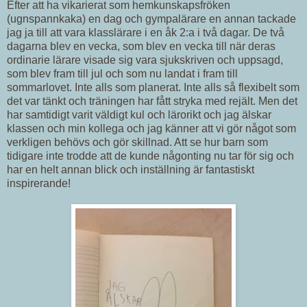
Efter att ha vikarierat som hemkunskapsfröken
(ugnspannkaka) en dag och gympalärare en annan tackade
jag ja till att vara klasslärare i en åk 2:a i två dagar. De två
dagarna blev en vecka, som blev en vecka till när deras
ordinarie lärare visade sig vara sjukskriven och uppsagd,
som blev fram till jul och som nu landat i fram till
sommarlovet. Inte alls som planerat. Inte alls så flexibelt som
det var tänkt och träningen har fått stryka med rejält. Men det
har samtidigt varit väldigt kul och lärorikt och jag älskar
klassen och min kollega och jag känner att vi gör något som
verkligen behövs och gör skillnad. Att se hur barn som
tidigare inte trodde att de kunde någonting nu tar för sig och
har en helt annan blick och inställning är fantastiskt
inspirerande!