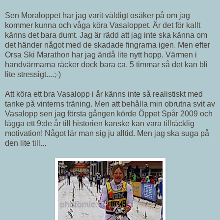
Sen Moraloppet har jag varit väldigt osäker på om jag
kommer kunna och våga köra Vasaloppet. Är det för kallt
känns det bara dumt. Jag är rädd att jag inte ska känna om
det händer något med de skadade fingrarna igen. Men efter
Orsa Ski Marathon har jag ändå lite nytt hopp. Värmen i
handvärmarna räcker dock bara ca. 5 timmar så det kan bli
lite stressigt....;-)
Att köra ett bra Vasalopp i år känns inte så realistiskt med
tanke på vinterns träning. Men att behålla min obrutna svit av
Vasalopp sen jag första gången körde Öppet Spår 2009 och
lägga ett 9:de år till historien kanske kan vara tillräcklig
motivation! Något lär man sig ju alltid. Men jag ska suga på
den lite till...