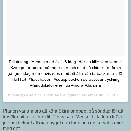
Friluftsdag i Hemus med åk 1-3 idag. Här en kille som kom till
Sverige för några månader sen och stod på skidor för första
gången idag men envisades med att åka värsta backarna utför
i full fart! #fiaochadam #seuppibacken #crosscountryskiing
#längdskidor #hemus #mora #dalarna
Ett inlägg delat av Fia och Adam (@fiaochadam)
Feb 15, 2017 kl. 8:22 PST
Planen var annars att köra Skinnarloppet på söndag för att
försöka hitta lite form till Tjejvasan. Men att hitta form kräver
ju som bekant att man byggt upp form och det är väl sämre
med det....