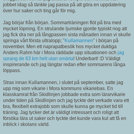
jobbet idag så tänkte jag passa på att göra en uppdatering
över hur saker och ting går för mig.
Jag börjar från början. Sommarträningen flöt på bra med
mycket löpning. En strulande ljumske gjorde typiskt nog att
jag fick dra ner på långpassen sista månaden innan vi skulle
springa vårt första ultralopp; "
Kullamannen
" i början på
november. Men ett naprapatbesök hos mycket duktiga
Anders Rahm här i Mora räddade upp situationen och
jag
sprang de 63 km helt utan smärta
! Underbart! :D Väldigt
inspirerande och jag längtar redan efter sommarens långa
löppass.
Strax innan Kullamannen, i slutet på september, satte jag
upp mig som vikarie i Mora kommuns vikariebas. En
klasskamrat från Skidlinjen jobbade extra som lärarvikarie
under tiden på Skidlinjen och jag tyckte det verkade vara ett
bra, flexibelt extrajobb som skulle kunna ge mycket tid till
träning. Jag tycker det är väldigt intressant och roligt att
försöka lära ut saker och tyckte det kunde vara kul att få en
inblick i skolans värld.