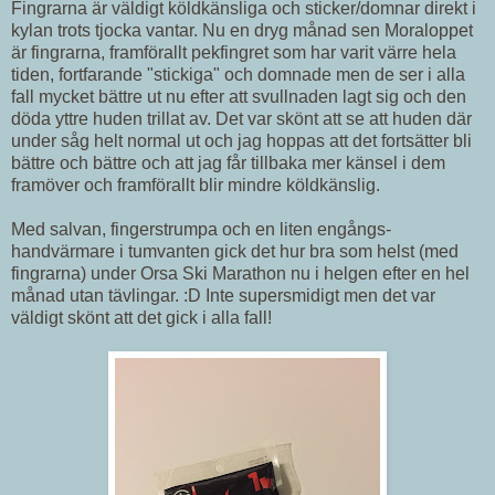
Fingrarna är väldigt köldkänsliga och sticker/domnar direkt i
kylan trots tjocka vantar. Nu en dryg månad sen Moraloppet
är fingrarna, framförallt pekfingret som har varit värre hela
tiden, fortfarande "stickiga" och domnade men de ser i alla
fall mycket bättre ut nu efter att svullnaden lagt sig och den
döda yttre huden trillat av. Det var skönt att se att huden där
under såg helt normal ut och jag hoppas att det fortsätter bli
bättre och bättre och att jag får tillbaka mer känsel i dem
framöver och framförallt blir mindre köldkänslig.
Med salvan, fingerstrumpa och en liten engångs-
handvärmare i tumvanten gick det hur bra som helst (med
fingrarna) under Orsa Ski Marathon nu i helgen efter en hel
månad utan tävlingar. :D Inte supersmidigt men det var
väldigt skönt att det gick i alla fall!