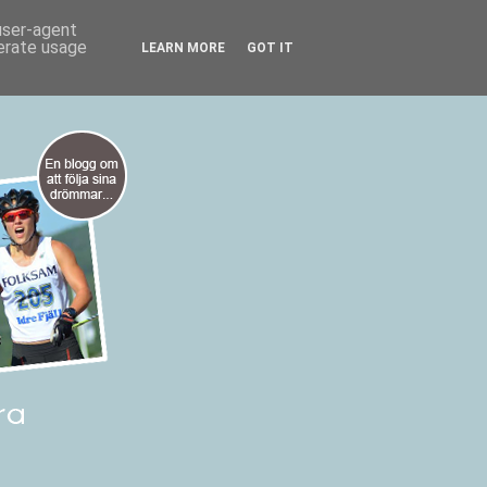
 user-agent
nerate usage
LEARN MORE
GOT IT