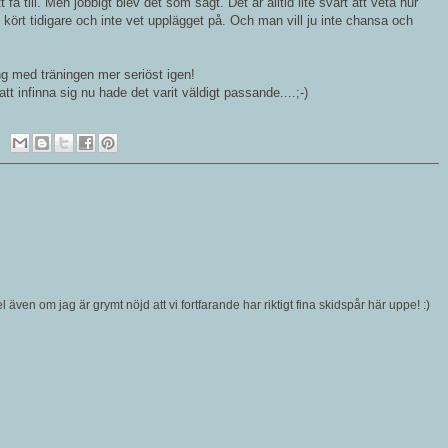
 få till. Men jobbigt blev det som sagt. Det är alltid lite svårt att veta hur
ört tidigare och inte vet upplägget på. Och man vill ju inte chansa och
ng med träningen mer seriöst igen!
tt infinna sig nu hade det varit väldigt passande....;-)
fel även om jag är grymt nöjd att vi fortfarande har riktigt fina skidspår här uppe! :)