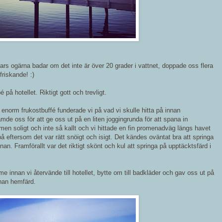
s ogärna badar om det inte är över 20 grader i vattnet, doppade oss flera
friskande! :)
 på hotellet. Riktigt gott och trevligt.
enorm frukostbuffé funderade vi på vad vi skulle hitta på innan
mde oss för att ge oss ut på en liten joggingrunda för att spana in
men soligt och inte så kallt och vi hittade en fin promenadväg längs havet
på eftersom det var rätt snöigt och isigt. Det kändes oväntat bra att springa
an. Framförallt var det riktigt skönt och kul att springa på upptäcktsfärd i
 innan vi återvände till hotellet, bytte om till badkläder och gav oss ut på
nnan hemfärd.