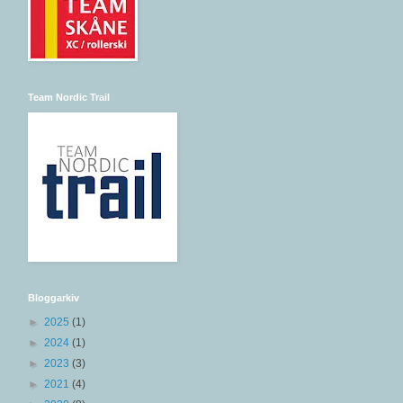
Team Nordic Trail
Bloggarkiv
►
2025
(1)
►
2024
(1)
►
2023
(3)
►
2021
(4)