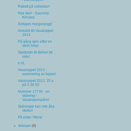
Rabatt på rullskidor!
Nya skor - Saucony
Kinvara
Äntligen morgonjogg!
Anmäld till Vasaloppet
2014
På gång igen efter en
skön helg!
Startplats till Birken till
salu!
e.VL
Vasaloppet 2013 -
summering av loppet
Vasaloppet 2013: 35:a
på 5.36.50
Nummer 17730 - en
skåning i
Vasaloppsspåret
Skåningar kan inte åka
skidor!
På plats i Mora!
►
februari
(9)