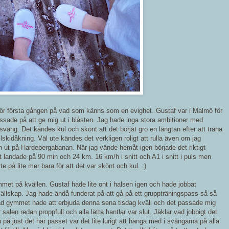
 för första gången på vad som känns som en evighet. Gustaf var i Malmö för
ssade på att ge mig ut i blåsten. Jag hade inga stora ambitioner med
väng. Det kändes kul och skönt att det börjat gro en längtan efter att träna
ullskidåkning. Väl ute kändes det verkligen roligt att rulla även om jag
ut på Hardebergabanan. När jag vände hemåt igen började det riktigt
t landade på 90 min och 24 km. 16 km/h i snitt och A1 i snitt i puls men
e på lite mer bara för att det var skönt och kul. :)
mmet på kvällen. Gustaf hade lite ont i halsen igen och hade jobbat
 sällskap. Jag hade ändå funderat på att gå på ett gruppträningspass så så
 vad gymmet hade att erbjuda denna sena tisdag kväll och det passade mig
 salen redan proppfull och alla lätta hantlar var slut. Jäklar vad jobbigt det
på just det här passet var det lite lurigt att hänga med i svängarna på alla