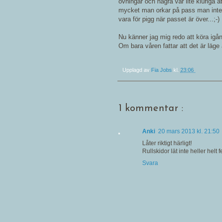
övningar och några var lite kluriga att
mycket man orkar på pass man inte k
vara för pigg när passet är över...;-)
Nu känner jag mig redo att köra igå
Om bara våren fattar att det är läge a
Upplagd av
Fia Jobs
kl.
23:06
1 kommentar :
Anki
20 mars 2013 kl. 21:50
Låter riktigt härligt!
Rullskidor lät inte heller helt 
Svara