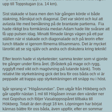
upp till Toppstugan (ca. 14 km).
Sist stakade vi bara men den här gången körde vi både
stakning, frånskjut och diagonal. Det var skönt och kul att
avlasta lite med benåkning på de brantaste partierna. Fia
hade riktigt bra formkänsla medan Adam hade lite svårare att
få upp pulsen idag. Minatti filmade längs vägen på ett par
ställen när vi stakade och diagonalade och på teorin efter
lunch tittade vi igenom filmerna tillsammans. Det är mycket
lärorikt att se sig själv och andra och diskutera kring teknik!
Efter teorin hade vi styrketester; samma tester som vi gjorde
tre gånger under förra året. (Bråsterk på mage och rygg,
rygglyft med vikt och magövning på lutande bänk). Trots
relativt lite styrketräning gick det bra för oss båda och vi är
peppade att trappa upp styrketräningen ett snäpp nu i höst.
Igår sprang vi "Högåsrundan". Den utgår från Hökberg och
går uppför nästan 1 mil till Högåsen innan den vänder ner
mot Gopshus och följer Vasaloppsspåret tillbaka till
Hökberg. Totalt är den drygt 18 km. Löpningen har börjat
kännas bättre för oss båda, även uppför, efter en sommar