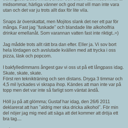
midsommar, härliga vänner och god mat vill man inte vara
utan och det var ju trots allt dax för lite vila.
Snaps är överskattat, men Mojitos slank det ner ett par för
många. Fast jag "fuskade" och blandade lite alkoholfria
drinkar emellanåt. Som varannan vatten fast inte riktigt..=)
Jag mådde trots allt rätt bra dan efter. Eller ja. Vi sov bort
hela lördagen och avslutade kvällen med att trycka i oss
pizza, läsk och popcorn.
I bakfylledimmans ångest gav vi oss ut på ett långpass idag.
Skate, skate, skate.
Först ren teknikträning och sen distans. Dryga 3 timmar och
4,5 mil lyckades vi skrapa ihop. Kändes att man inte var på
topp men det var inte så farligt som väntat ändå.
Höll ju på att glömma; Gustaf har idag, den 26/6 2011
deklarerat att han "aldrig mer ska dricka alkohol". För min
del nöjer jag mig med att säga att det kommer att dröja ett
bra tag....