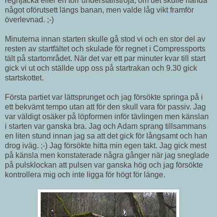
regnjacka eller en torr underställströja, om det skulle hända
något oförutsett längs banan, men valde låg vikt framför
överlevnad. ;-)
Minuterna innan starten skulle gå stod vi och en stor del av
resten av startfältet och skulade för regnet i Compressports
tält på startområdet. När det var ett par minuter kvar till start
gick vi ut och ställde upp oss på startrakan och 9.30 gick
startskottet.
Första partiet var lättsprunget och jag försökte springa på i
ett bekvämt tempo utan att för den skull vara för passiv. Jag
var väldigt osäker på löpformen inför tävlingen men känslan
i starten var ganska bra. Jag och Adam sprang tillsammans
en liten stund innan jag sa att det gick för långsamt och han
drog iväg. ;-) Jag försökte hitta min egen takt. Jag gick mest
på känsla men konstaterade några gånger när jag sneglade
på pulsklockan att pulsen var ganska hög och jag försökte
kontrollera mig och inte ligga för högt för länge.