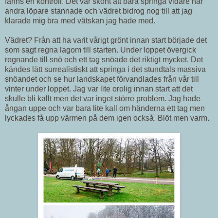
fanns en kontroll. Det var skönt att bara springa vidare när
andra löpare stannade och vädret bidrog nog till att jag
klarade mig bra med vätskan jag hade med.
Vädret? Från att ha varit vårigt grönt innan start började det
som sagt regna lagom till starten. Under loppet övergick
regnande till snö och ett tag snöade det riktigt mycket. Det
kändes lätt surrealistiskt att springa i det stundtals massiva
snöandet och se hur landskapet förvandlades från vår till
vinter under loppet. Jag var lite orolig innan start att det
skulle bli kallt men det var inget större problem. Jag hade
ångan uppe och var bara lite kall om händerna ett tag men
lyckades få upp värmen på dem igen också. Blöt men varm.