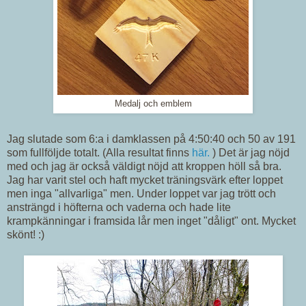
Medalj och emblem
Jag slutade som 6:a i damklassen på 4:50:40 och 50 av 191
som fullföljde totalt. (Alla resultat finns
här.
) Det är jag nöjd
med och jag är också väldigt nöjd att kroppen höll så bra.
Jag har varit stel och haft mycket träningsvärk efter loppet
men inga "allvarliga" men. Under loppet var jag trött och
ansträngd i höfterna och vaderna och hade lite
krampkänningar i framsida lår men inget "dåligt" ont. Mycket
skönt! :)