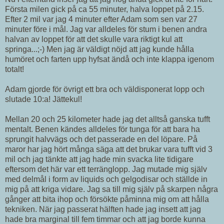
Första milen gick på ca 55 minuter, halva loppet på 2.15.
Efter 2 mil var jag 4 minuter efter Adam som sen var 27
minuter före i mål. Jag var alldeles för stum i benen andra
halvan av loppet för att det skulle vara riktigt kul att
springa...;-) Men jag är väldigt nöjd att jag kunde hålla
humöret och farten upp hyfsat ändå och inte klappa igenom
totalt!
Adam gjorde för övrigt ett bra och väldisponerat lopp och
slutade 10:a! Jättekul!
Mellan 20 och 25 kilometer hade jag det alltså ganska tufft
mentalt. Benen kändes alldeles för tunga för att bara ha
sprungit halvvägs och det passerade en del löpare. På
maror har jag hört många säga att det brukar vara tufft vid 3
mil och jag tänkte att jag hade min svacka lite tidigare
eftersom det här var ett terränglopp. Jag mutade mig själv
med delmål i form av liquids och gelgodisar och ställde in
mig på att kriga vidare. Jag sa till mig själv på skarpen några
gånger att bita ihop och försökte påminna mig om att hålla
tekniken. När jag passerat hälften hade jag insett att jag
hade bra marginal till fem timmar och att jag borde kunna