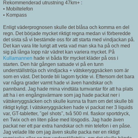
Rekommenderad utrustning 47km+ :
•
Mobiltelefon
•
Kompass
Enligt väderprognosen skulle det blåsa och komma en del
regn. Det började mycket riktigt regna medan vi förberedde
det sista så vi bestämde oss för att starta med vindjackan på.
Det kan vara lite lurigt att veta vad man ska ha på och med
sig på långa lopp när vädret kan variera mycket. På
Kullamannen
hade vi båda för mycket kläder på oss i
starten. Den här gången satsade vi på en tunn
underställströja och vindjacka + vätskeryggsäcken som är
som en väst. Det borde bli lagom tyckte vi. Eftersom det bara
var några grader varmt hade vi även handskar och
pannband. Jag hade mina vindtäta tumvantar för att ha plats
att ha i en engångsvärmare som jag hade packat ner i
vätskeryggsäcken och skulle kunna ta fram om det skulle bli
riktigt kyligt. I vätskeryggsäcken hade vi packat ner 3 liquids
var, GT-tabletter, "gel shots", två 500 ml. flaskor sportdryck,
en Twix och en liten påse med lösgodis. Jag hade även
packat ner ett par extra handskar och min telefon i en påse.
Jag velade lite om jag även skulle packa ner en riktigt