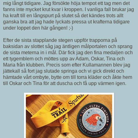
mig långt tidigare. Jag försökte höja tempot ett tag men det
fanns inte mycket krut kvar i kroppen. I vanliga fall brukar jag
ha kraft till en långspurt på slutet så det kändes trots allt
ganska bra att jag hade lyckats pressa ut krafterna tidigare
under loppet den här gången! ;-)
Efter de sista stapplande stegen uppför trapporna på
baksidan av slottet såg jag äntligen målportalen och sprang
de sista meterna in i mål. Där fick jag den fina medaljen och
ett tygemblem och möttes upp av Adam, Oskar, Tina och
Maria från klubben. Precis som efter Kullamannen blev jag
jättekall så fort jag slutade springa och vi gick direkt och
hämtade vårt ombyte, bytte om till torra kläder och åkte hem
till Oskar och Tina för att duscha och få upp värmen igen.