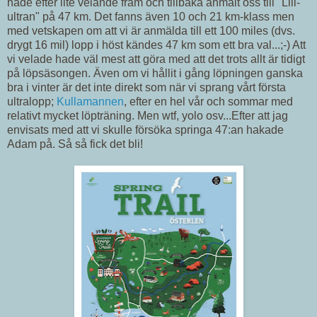
hade efter lite velande fram och tillbaka anmält oss till "Lill-
ultran" på 47 km. Det fanns även 10 och 21 km-klass men
med vetskapen om att vi är anmälda till ett 100 miles (dvs.
drygt 16 mil) lopp i höst kändes 47 km som ett bra val...;-) Att
vi velade hade väl mest att göra med att det trots allt är tidigt
på löpsäsongen. Även om vi hållit i gång löpningen ganska
bra i vinter är det inte direkt som när vi sprang vårt första
ultralopp;
Kullamannen
, efter en hel vår och sommar med
relativt mycket löpträning. Men wtf, yolo osv...Efter att jag
envisats med att vi skulle försöka springa 47:an hakade
Adam på. Så så fick det bli!