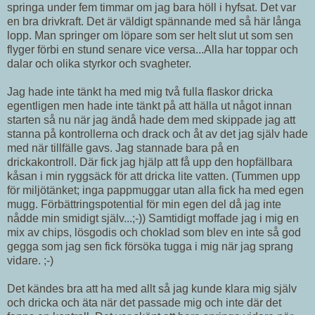
springa under fem timmar om jag bara höll i hyfsat. Det var
en bra drivkraft. Det är väldigt spännande med så här långa
lopp. Man springer om löpare som ser helt slut ut som sen
flyger förbi en stund senare vice versa...Alla har toppar och
dalar och olika styrkor och svagheter.
Jag hade inte tänkt ha med mig två fulla flaskor dricka
egentligen men hade inte tänkt på att hälla ut något innan
starten så nu när jag ändå hade dem med skippade jag att
stanna på kontrollerna och drack och åt av det jag själv hade
med när tillfälle gavs. Jag stannade bara på en
drickakontroll. Där fick jag hjälp att få upp den hopfällbara
kåsan i min ryggsäck för att dricka lite vatten. (Tummen upp
för miljötänket; inga pappmuggar utan alla fick ha med egen
mugg. Förbättringspotential för min egen del då jag inte
nådde min smidigt själv...;-)) Samtidigt moffade jag i mig en
mix av chips, lösgodis och choklad som blev en inte så god
gegga som jag sen fick försöka tugga i mig när jag sprang
vidare. ;-)
Det kändes bra att ha med allt så jag kunde klara mig själv
och dricka och äta när det passade mig och inte där det