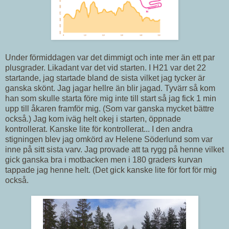
Under förmiddagen var det dimmigt och inte mer än ett par
plusgrader. Likadant var det vid starten. I H21 var det 22
startande, jag startade bland de sista vilket jag tycker är
ganska skönt. Jag jagar hellre än blir jagad. Tyvärr så kom
han som skulle starta före mig inte till start så jag fick 1 min
upp till åkaren framför mig. (Som var ganska mycket bättre
också.) Jag kom iväg helt okej i starten, öppnade
kontrollerat. Kanske lite för kontrollerat... I den andra
stigningen blev jag omkörd av Helene Söderlund som var
inne på sitt sista varv. Jag provade att ta rygg på henne vilket
gick ganska bra i motbacken men i 180 graders kurvan
tappade jag henne helt. (Det gick kanske lite för fort för mig
också.