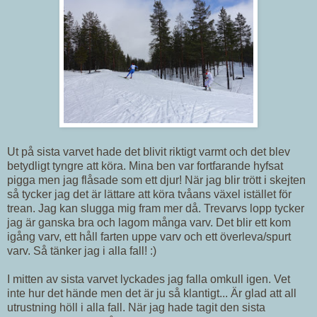
Ut på sista varvet hade det blivit riktigt varmt och det blev
betydligt tyngre att köra. Mina ben var fortfarande hyfsat
pigga men jag flåsade som ett djur! När jag blir trött i skejten
så tycker jag det är lättare att köra tvåans växel istället för
trean. Jag kan slugga mig fram mer då. Trevarvs lopp tycker
jag är ganska bra och lagom många varv. Det blir ett kom
igång varv, ett håll farten uppe varv och ett överleva/spurt
varv. Så tänker jag i alla fall! :)
I mitten av sista varvet lyckades jag falla omkull igen. Vet
inte hur det hände men det är ju så klantigt... Är glad att all
utrustning höll i alla fall. När jag hade tagit den sista