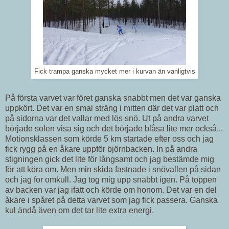
Fick trampa ganska mycket mer i kurvan än vanligtvis
På första varvet var föret ganska snabbt men det var ganska
uppkört. Det var en smal sträng i mitten där det var platt och
på sidorna var det vallar med lös snö. Ut på andra varvet
började solen visa sig och det började blåsa lite mer också...
Motionsklassen som körde 5 km startade efter oss och jag
fick rygg på en åkare uppför björnbacken. In på andra
stigningen gick det lite för långsamt och jag bestämde mig
för att köra om. Men min skida fastnade i snövallen på sidan
och jag for omkull. Jag tog mig upp snabbt igen. På toppen
av backen var jag ifatt och körde om honom. Det var en del
åkare i spåret på detta varvet som jag fick passera. Ganska
kul ändå även om det tar lite extra energi.