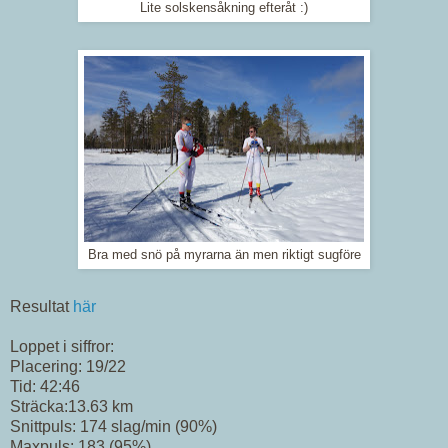
Lite solskensåkning efteråt :)
Bra med snö på myrarna än men riktigt sugföre
Resultat
här
Loppet i siffror:
Placering: 19/22
Tid: 42:46
Sträcka:13.63 km
Snittpuls: 174 slag/min (90%)
Maxpuls: 183 (95%)