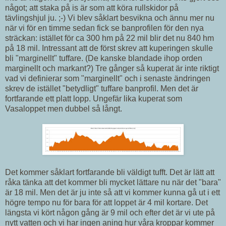
något; att staka på is är som att köra rullskidor på
tävlingshjul ju. ;-) Vi blev såklart besvikna och ännu mer nu
när vi för en timme sedan fick se banprofilen för den nya
sträckan: istället för ca 300 hm på 22 mil blir det nu 840 hm
på 18 mil. Intressant att de först skrev att kuperingen skulle
bli "marginellt" tuffare. (De kanske blandade ihop orden
marginellt och markant?) Tre gånger så kuperat är inte riktigt
vad vi definierar som "marginellt" och i senaste ändringen
skrev de istället "betydligt" tuffare banprofil. Men det är
fortfarande ett platt lopp. Ungefär lika kuperat som
Vasaloppet men dubbel så långt.
Det kommer såklart fortfarande bli väldigt tufft. Det är lätt att
råka tänka att det kommer bli mycket lättare nu när det "bara"
är 18 mil. Men det är ju inte så att vi kommer kunna gå ut i ett
högre tempo nu för bara för att loppet är 4 mil kortare. Det
längsta vi kört någon gång är 9 mil och efter det är vi ute på
nytt vatten och vi har ingen aning hur våra kroppar kommer