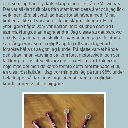
eftersom jag hade lyckats skrapa ihop lite från SM i vintras.
Det var såklart fullt blås från start även detta året och jag fick
verkligen köra allt vad jag hade för att hänga med. Mina
krafter räckte ett varv sen fick jag släppa klungan. Efter
ytterligare något varv var nästan hela klubben samlad i
samma klunga utan några andra. Jag visste att det bara var
en tidsfråga innan jag skulle bli varvad men jag ville hinna
så många varv som möjligt! Jag tog ett varv i taget och
försökte hålla ut så gott jag kunde. På sjätte varvet hände
det; strax innan varvning så kom först motorcykeln och sen
tätklungan. Det blev ett varv mer än i Halmstad. Inte riktigt
nöjd med det men de körde fortare detta året räknade vi ut,
en viss tröst iallafall. Jag tror min puls låg på runt 96% under
hela loppet så där fanns inget mer att hämta, möjligtvis
kunde benen varit lite piggare.