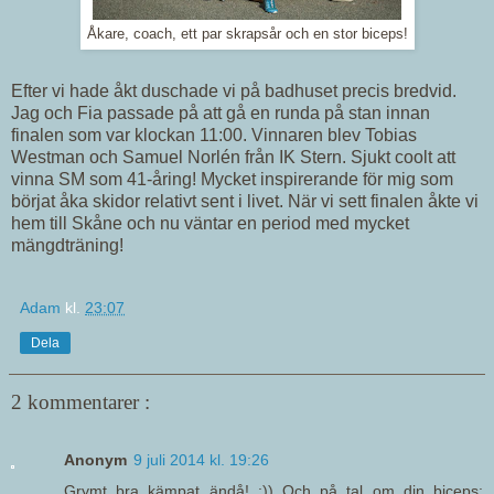
Åkare, coach, ett par skrapsår och en stor biceps!
Efter vi hade åkt duschade vi på badhuset precis bredvid.
Jag och Fia passade på att gå en runda på stan innan
finalen som var klockan 11:00. Vinnaren blev Tobias
Westman och Samuel Norlén från IK Stern. Sjukt coolt att
vinna SM som 41-åring! Mycket inspirerande för mig som
börjat åka skidor relativt sent i livet. När vi sett finalen åkte vi
hem till Skåne och nu väntar en period med mycket
mängdträning!
Adam
kl.
23:07
Dela
2 kommentarer :
Anonym
9 juli 2014 kl. 19:26
Grymt bra kämpat ändå! :)) Och på tal om din biceps: