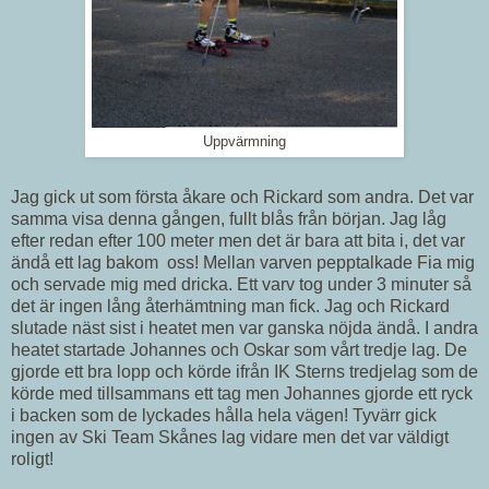
Uppvärmning
Jag gick ut som första åkare och Rickard som andra. Det var
samma visa denna gången, fullt blås från början. Jag låg
efter redan efter 100 meter men det är bara att bita i, det var
ändå ett lag bakom oss! Mellan varven pepptalkade Fia mig
och servade mig med dricka. Ett varv tog under 3 minuter så
det är ingen lång återhämtning man fick. Jag och Rickard
slutade näst sist i heatet men var ganska nöjda ändå. I andra
heatet startade Johannes och Oskar som vårt tredje lag. De
gjorde ett bra lopp och körde ifrån IK Sterns tredjelag som de
körde med tillsammans ett tag men Johannes gjorde ett ryck
i backen som de lyckades hålla hela vägen! Tyvärr gick
ingen av Ski Team Skånes lag vidare men det var väldigt
roligt!