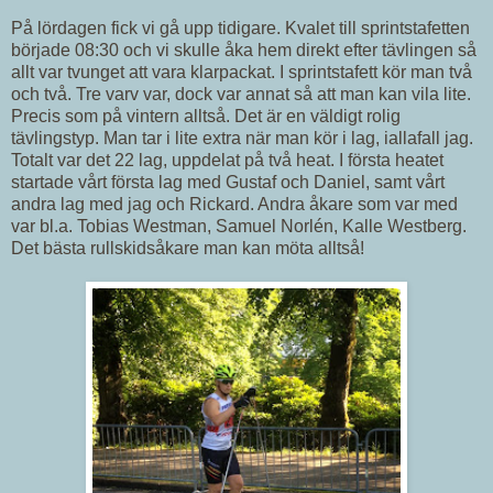
På lördagen fick vi gå upp tidigare. Kvalet till sprintstafetten
började 08:30 och vi skulle åka hem direkt efter tävlingen så
allt var tvunget att vara klarpackat. I sprintstafett kör man två
och två. Tre varv var, dock var annat så att man kan vila lite.
Precis som på vintern alltså. Det är en väldigt rolig
tävlingstyp. Man tar i lite extra när man kör i lag, iallafall jag.
Totalt var det 22 lag, uppdelat på två heat. I första heatet
startade vårt första lag med Gustaf och Daniel, samt vårt
andra lag med jag och Rickard. Andra åkare som var med
var bl.a. Tobias Westman, Samuel Norlén, Kalle Westberg.
Det bästa rullskidsåkare man kan möta alltså!