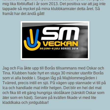
mig lika förbluffad i år som 2013. Det positiva var att jag inte
tappade så mycket på mina klubbkamrater detta året. Så
framåt har det ändå gått!
Jag och Fia åkte upp till Borås tillsammans med Oskar och
Tina. Klubben hade hyrt en stuga 30 minuter utanför Borås
som vi alla bodde i. Stugan låg på Majblommegården i
Tvärred, precis intill en sjö. På vägen upp stannade vi till på
Ica och handlade mat inför helgen. Det blir en hel del mat
och fika till ett gäng hungriga skidåkare (särskilt Oskar som
äter som en häst). Senare på kvällen fikade vi med lite
kladdkaka och jordgubbar!