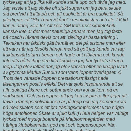
tyckte jag att jag lika väl kunde ställa upp och tävla jag med.
Jag visste att jag skulle bli sjukt sugen om jag bara skulle
stå bredvid att titta på och all publicitet är bra publicitet. Så
ytterligare ett "Ski Team Skåne" i resultatlistan och lite TV-tid
kan ju aldrig vara fel. Att köra SM trots usel skateteknik
kanske inte är det mest naturliga annars men jag tog fasta
på coach Håkans devis om att "tävling är bästa träning".
Tekniken har faktiskt gått framåt en del på sistone men efter
ett varv när jag försökt hänga med så gott jag kunde var jag
fruktansvärt stum i benen och hade ont i fötterna och kunde
inte alls hålla ihop den lilla tekniken jag har lyckats skrapa
ihop. Jag blev lättad när jag blev varvad efter en knapp kvart
av grymma Marika Sundin som vann loppet överlägset. x)
Trots den väntade floppen prestationsmässigt hade
tävlingen en positiv effekt! Det var sjukt inspirerande att se
alla duktiga åkare och spännande och kul att köra på en
stadsbana. Och jag hoppas att jag kan inspirera fler tjejer att
tävla. Träningsmotivationen är på topp och jag kommer köra
på med skaten som ett bra träningskomplement utan några
höga ambitioner. Skate är sjukt kul! :) Hela helgen var väldigt
lyckad med mysigt boende på Majblommegården med
härliga klubbkamrater, god mat och toppensupport från
klubben. Stort tack till Håkan, Lotta och Tina!