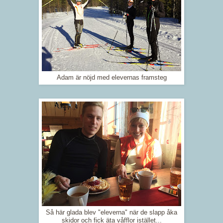
Adam är nöjd med elevernas framsteg
Så här glada blev "eleverna" när de slapp åka
skidor och fick äta våfflor istället...