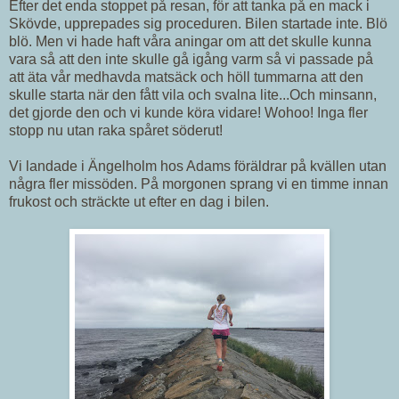
Efter det enda stoppet på resan, för att tanka på en mack i
Skövde, upprepades sig proceduren. Bilen startade inte. Blö
blö. Men vi hade haft våra aningar om att det skulle kunna
vara så att den inte skulle gå igång varm så vi passade på
att äta vår medhavda matsäck och höll tummarna att den
skulle starta när den fått vila och svalna lite...Och minsann,
det gjorde den och vi kunde köra vidare! Wohoo! Inga fler
stopp nu utan raka spåret söderut!
Vi landade i Ängelholm hos Adams föräldrar på kvällen utan
några fler missöden. På morgonen sprang vi en timme innan
frukost och sträckte ut efter en dag i bilen.