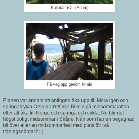
Kullafår! (Och Adam)
På väg upp genom Nimis
Planen var annars att antingen åka upp till Mora igen och
springa/cykla Orsa Kajt'n/Orsa Bike'n på midsommarafton
eller att åka till Norge och springa och cykla. Nu blir det
högst troligt midsommar i Skåne. Nån som har en begagnad
bil över eller en midsommarfest med plats för två
träningsnördar? ;-)