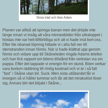
Stora träd och liten Adam
Planen var alltså att springa banan men det dröjde inte
länge innan vi insåg att våra minnesbilder från ultraloppet i
höstas inte var helt tillförlitliga och att vi hade irrat bort oss.
Efter lite obanad löpning hittade vi i alla fall ner till
stenstranden innan Nimis. När vi hade klättrat upp genom
Nimis och vidare upp till Skåneleden ringde Adams telefon
och han fick rapport om bilens tillstånd från verkstan via sin
pappa. Efter det tappade vi energin för en stund. Bilen verkar
vara bortom räddning till rimlig kostnad och vi är i så fall
"fast" i Skåne utan bil. Suck. Men sista utlåtandet får vi
imorgon så vi håller tummar och tår att det mirakulöst löser
sig. Annars blir det biljakt i Skåne...