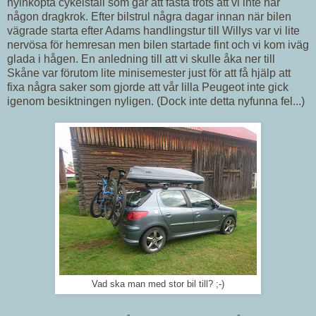
nyinköpta cykelställ som går att fästa trots att vi inte har
någon dragkrok. Efter bilstrul några dagar innan när bilen
vägrade starta efter Adams handlingstur till Willys var vi lite
nervösa för hemresan men bilen startade fint och vi kom iväg
glada i hågen. En anledning till att vi skulle åka ner till
Skåne var förutom lite minisemester just för att få hjälp att
fixa några saker som gjorde att vår lilla Peugeot inte gick
igenom besiktningen nyligen. (Dock inte detta nyfunna fel...)
Vad ska man med stor bil till? ;-)