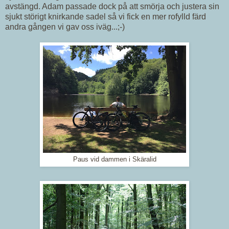
avstängd. Adam passade dock på att smörja och justera sin
sjukt störigt knirkande sadel så vi fick en mer rofylld färd
andra gången vi gav oss iväg...;-)
Paus vid dammen i Skäralid