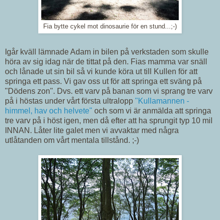
Fia bytte cykel mot dinosaurie för en stund...;-)
Igår kväll lämnade Adam in bilen på verkstaden som skulle
höra av sig idag när de tittat på den. Fias mamma var snäll
och lånade ut sin bil så vi kunde köra ut till Kullen för att
springa ett pass. Vi gav oss ut för att springa ett sväng på
"Dödens zon". Dvs. ett varv på banan som vi sprang tre varv
på i höstas under vårt första ultralopp
"Kullamannen -
himmel, hav och helvete"
och som vi är anmälda att springa
tre varv på i höst igen, men då efter att ha sprungit typ 10 mil
INNAN. Låter lite galet men vi avvaktar med några
utlåtanden om vårt mentala tillstånd. ;-)