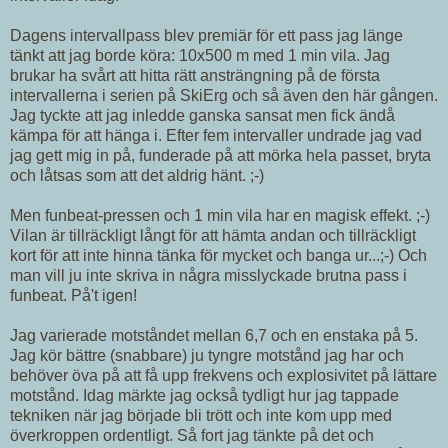
Dagens intervallpass blev premiär för ett pass jag länge
tänkt att jag borde köra: 10x500 m med 1 min vila. Jag
brukar ha svårt att hitta rätt ansträngning på de första
intervallerna i serien på SkiErg och så även den här gången.
Jag tyckte att jag inledde ganska sansat men fick ändå
kämpa för att hänga i. Efter fem intervaller undrade jag vad
jag gett mig in på, funderade på att mörka hela passet, bryta
och låtsas som att det aldrig hänt. ;-)
Men funbeat-pressen och 1 min vila har en magisk effekt. ;-)
Vilan är tillräckligt långt för att hämta andan och tillräckligt
kort för att inte hinna tänka för mycket och banga ur...;-) Och
man vill ju inte skriva in några misslyckade brutna pass i
funbeat. På't igen!
Jag varierade motståndet mellan 6,7 och en enstaka på 5.
Jag kör bättre (snabbare) ju tyngre motstånd jag har och
behöver öva på att få upp frekvens och explosivitet på lättare
motstånd. Idag märkte jag också tydligt hur jag tappade
tekniken när jag började bli trött och inte kom upp med
överkroppen ordentligt. Så fort jag tänkte på det och