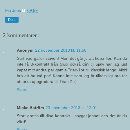
Fia Jobs
kl.
09:59
Dela
2 kommentarer :
Anonym
22 november 2013 kl. 11:58
Surt vad gäller staven! Men det går ju att köpa fler. Kan du
inte få B-kontrakt från Swix också då? ;) Själv har jag just
kapat mitt andra par gamla Triac-1or till klassisk längd. Alltid
bra att ha två par! Känns inte som jag är tillräckligt bra för
att orka uppgradera till Triac 2 :(.
Svara
Micke Åström
23 november 2013 kl. 12:01
Stort grattis till dina kontrakt - snyggt jobbat och det är du
värd!
Svara