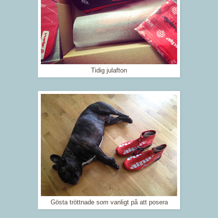
Tidig julafton
Gösta tröttnade som vanligt på att posera