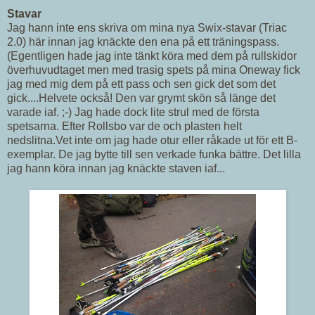
Stavar
Jag hann inte ens skriva om mina nya Swix-stavar (Triac
2.0) här innan jag knäckte den ena på ett träningspass.
(Egentligen hade jag inte tänkt köra med dem på rullskidor
överhuvudtaget men med trasig spets på mina Oneway fick
jag med mig dem på ett pass och sen gick det som det
gick....Helvete också! Den var grymt skön så länge det
varade iaf. ;-)
Jag hade dock lite strul med de första
spetsarna. Efter Rollsbo var de och plasten helt
nedslitna.Vet inte om jag hade otur eller råkade ut för ett B-
exemplar. De jag bytte till sen verkade funka bättre. Det lilla
jag hann köra innan jag knäckte staven iaf...