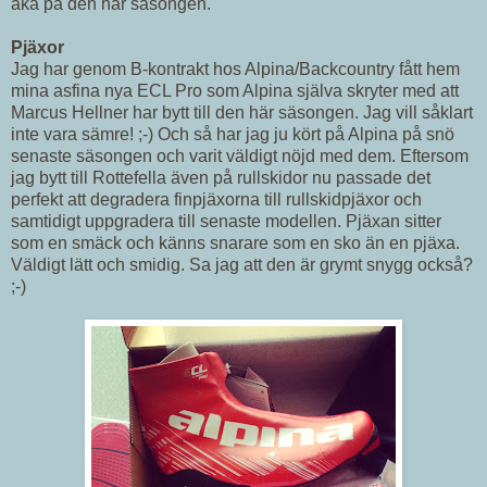
åka på den här säsongen.
Pjäxor
Jag har genom B-kontrakt hos Alpina/Backcountry fått hem
mina asfina nya ECL Pro som Alpina själva skryter med att
Marcus Hellner har bytt till den här säsongen. Jag vill såklart
inte vara sämre! ;-) Och så har jag ju kört på Alpina på snö
senaste säsongen och varit väldigt nöjd med dem. Eftersom
jag bytt till Rottefella även på rullskidor nu passade det
perfekt att degradera finpjäxorna till rullskidpjäxor och
samtidigt uppgradera till senaste modellen. Pjäxan sitter
som en smäck och känns snarare som en sko än en pjäxa.
Väldigt lätt och smidig. Sa jag att den är grymt snygg också?
;-)