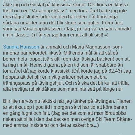
åkte jag och Gustaf på klassiska skidor. Det finns en klass i
fristil och en "Vasaloppsklass" men förra året hade jag inte
ens några skateskidor vid den här tiden. I år finns inga
sådana ursäkter utan det blir skate som gäller. Förra året
vann jag Vasaloppsklassen. (Jaja, jo, jag var ensam anmäld
i min klass...;-)) I år ser jag fram emot att bli sist! =)
Sandra Hansson
är anmäld och Maria Magnusson, som
innehar banrekordet, likaså. Mitt enda mål är att stå på
benen hela loppet (särskilt i den där läskiga backen) och att
ta mig i mål. Hemskt gärna på en tid som är snabbare än
förra året då jag körde klassiskt. (Då körde jag på 32.43) Jag
hoppas att det blir en nyttig erfarenhet och ett bra
träningspass på tävlingshjul. Och så ska det bli kul att träffa
alla trevliga rullskidåkare som man inte sett på länge nu!
Blir lite nervös nu faktiskt när jag tänker på tävlingen. Planen
är att åka upp i god tid i morgon så vi har tid att köra banan
en gång lugnt och fint. (Jag ser det som att man fördubblar
risken att trilla i den där backen men övriga Ski Team Skåne-
medlemmar insisterar och det är säkert bra...)