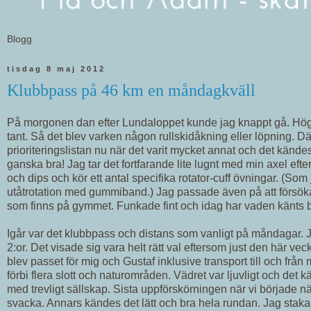
tisdag 8 maj 2012
Klubbpass på 46 km en måndagkväll
På morgonen dan efter Lundaloppet kunde jag knappt gå. Hö
tant. Så det blev varken någon rullskidåkning eller löpning. 
prioriteringslistan nu när det varit mycket annat och det kändes 
ganska bra! Jag tar det fortfarande lite lugnt med min axel efter
och dips och kör ett antal specifika rotator-cuff övningar. (Som ja
utåtrotation med gummiband.) Jag passade även på att försök
som finns på gymmet. Funkade fint och idag har vaden känts b
Igår var det klubbpass och distans som vanligt på måndagar. J
2:or. Det visade sig vara helt rätt val eftersom just den här v
blev passet för mig och Gustaf inklusive transport till och från
förbi flera slott och naturområden. Vädret var ljuvligt och det k
med trevligt sällskap. Sista uppförskörningen när vi började nä
svacka. Annars kändes det lätt och bra hela rundan. Jag stakade 