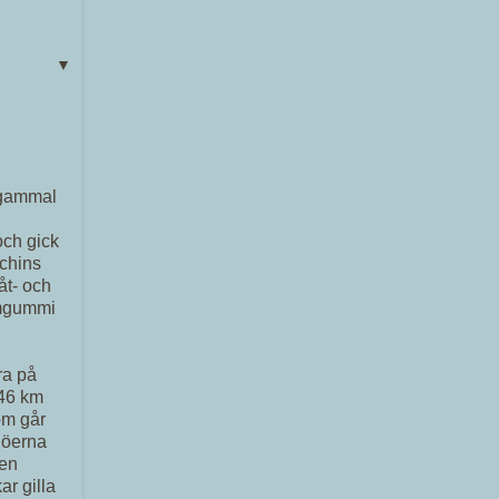
▼
 gammal
och gick
 chins
nåt- och
umgummi
ra på
 46 km
som går
ljöerna
ten
ar gilla