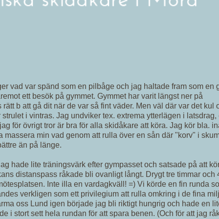
ger vad var spänd som en pilbåge och jag haltade fram som en
Däremot ett besök på gymmet. Gymmet har varit längst ner på
rätt b att gå dit när de var så fint väder. Men väl där var det kul 
 strulet i vintras. Jag undviker tex. extrema ytterlägen i latsdrag,
g för övrigt tror är bra för alla skidåkare att köra. Jag kör bla. i
a massera min vad genom att rulla över en sån där "korv" i sk
ättre än på länge.
ag hade lite träningsvärk efter gympasset och satsade på att kö
eckans distanspass råkade bli ovanligt långt. Drygt tre timmar och
 mötesplatsen. Inte illa en vardagkväll! =) Vi körde en fin runda 
ändes verkligen som ett privilegium att rulla omkring i de fina mi
rma oss Lund igen började jag bli riktigt hungrig och hade en li
i stort sett hela rundan för att spara benen. (Och för att jag råk